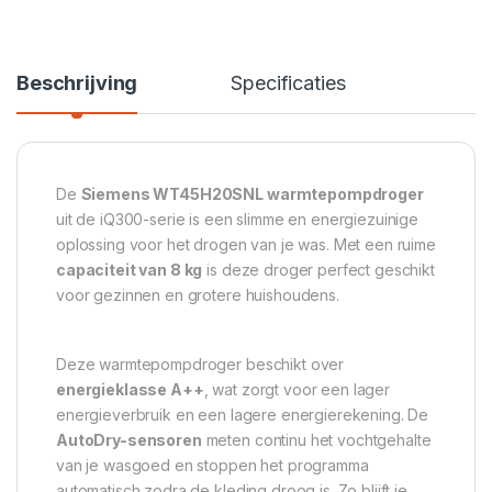
Beschrijving
Specificaties
De
Siemens WT45H20SNL warmtepompdroger
uit de iQ300-serie is een slimme en energiezuinige
oplossing voor het drogen van je was. Met een ruime
capaciteit van 8 kg
is deze droger perfect geschikt
voor gezinnen en grotere huishoudens.
Deze warmtepompdroger beschikt over
energieklasse A++
, wat zorgt voor een lager
energieverbruik en een lagere energierekening. De
AutoDry-sensoren
meten continu het vochtgehalte
van je wasgoed en stoppen het programma
automatisch zodra de kleding droog is. Zo blijft je