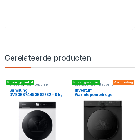
Gerelateerde producten
5 Jaar garantie!
5 Jaar garantie!
Aanbieding
Drogers
,
Warmtepomp
Drogers
,
Warmtepomp
Samsung
Inventum
DV90BB7445GES2/S2 – 9 kg
Warmtepompdroger |
A+++ Warmtepompdroger
VDW9030B
met OptimalDry Technologie