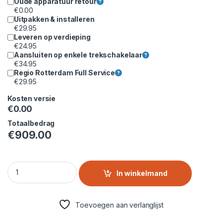
Oude apparatuur retour
€
0.00
Uitpakken & installeren
€
29.95
Leveren op verdieping
€
24.95
Aansluiten op enkele trekschakelaar
€
34.95
Regio Rotterdam Full Service
€
29.95
Kosten versie
€
0.00
Totaalbedrag
€
909.00
Siemens WT45H20SNL 8 kg Warmtepompdroger – iQ300 Serie,
In winkelmand
Toevoegen aan verlanglijst