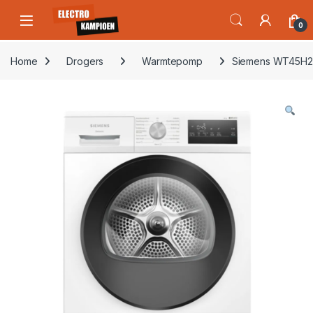
Skip to navigation
Skip to content
Open
0
Home
Drogers
Warmtepomp
Siemens WT45H20S