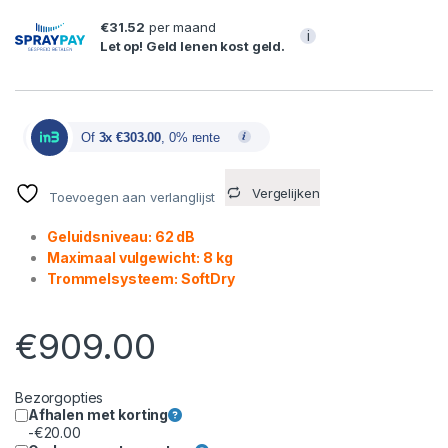
€31.52
per maand
i
Let op! Geld lenen kost geld.
Of
3x €303.00
, 0% rente
Vergelijken
Toevoegen aan verlanglijst
Geluidsniveau: 62 dB
Maximaal vulgewicht: 8 kg
Trommelsysteem: SoftDry
€
909.00
Bezorgopties
Afhalen met korting
-
€
20.00