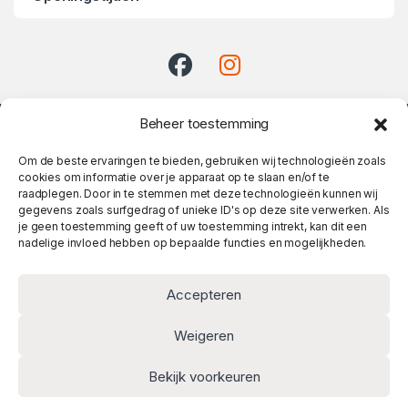
Beheer toestemming
Om de beste ervaringen te bieden, gebruiken wij technologieën zoals
cookies om informatie over je apparaat op te slaan en/of te
raadplegen. Door in te stemmen met deze technologieën kunnen wij
gegevens zoals surfgedrag of unieke ID's op deze site verwerken. Als
je geen toestemming geeft of uw toestemming intrekt, kan dit een
Heeft u vragen? Twijfel niet
nadelige invloed hebben op bepaalde functies en mogelijkheden.
en bel meteen!
010 737 06 14
Accepteren
Weigeren
Bekijk voorkeuren