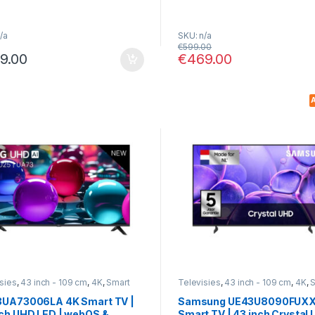
/a
SKU: n/a
€
599.00
9.00
€
469.00
A
sies
,
43 inch - 109 cm
,
4K
,
Smart
Televisies
,
43 inch - 109 cm
,
4K
,
S
3UA73006LA 4K Smart TV |
Samsung UE43U8090FUXX
nch UHD LED | webOS &
Smart TV | 43 inch Crystal 