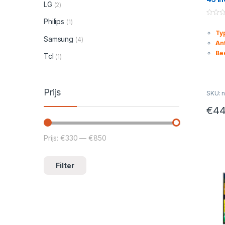
LG
(2)
Spra
Philips
(1)
0
o
Typ
u
Samsung
(4)
t
An
o
f
Be
Tcl
(1)
5
Prijs
SKU: n
€
44
Prijs:
€330
—
€850
Min. prijs
Max. prijs
Filter