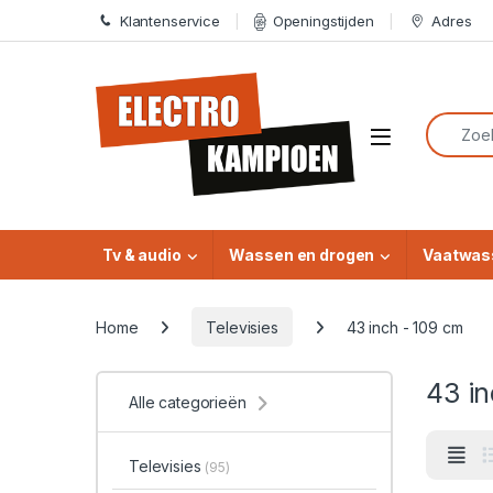
Skip to navigation
Skip to content
Klantenservice
Openingstijden
Adres
Search f
Open
Tv & audio
Wassen en drogen
Vaatwas
Home
Televisies
43 inch - 109 cm
43 in
Alle categorieën
Televisies
(95)