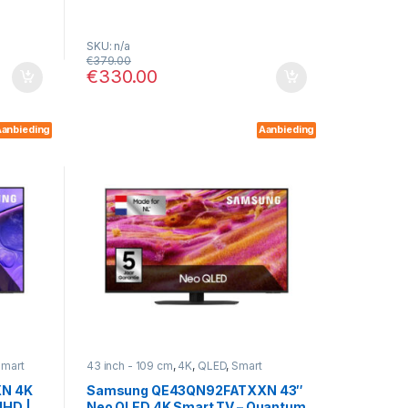
SKU: n/a
€
379.00
€
330.00
anbieding
Aanbieding
mart
43 inch - 109 cm
,
4K
,
QLED
,
Smart
N 4K
Samsung QE43QN92FATXXN 43″
UHD |
Neo QLED 4K Smart TV – Quantum