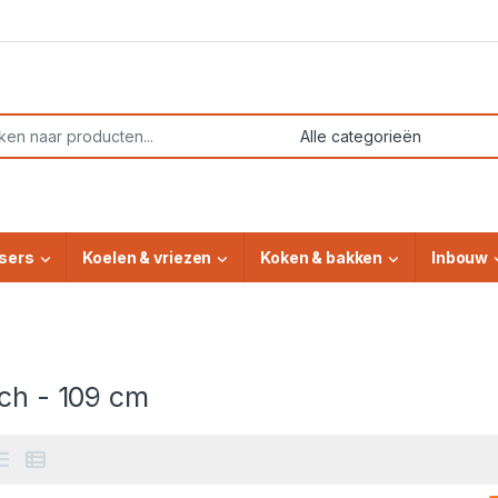
or:
sers
Koelen & vriezen
Koken & bakken
Inbouw
ch - 109 cm