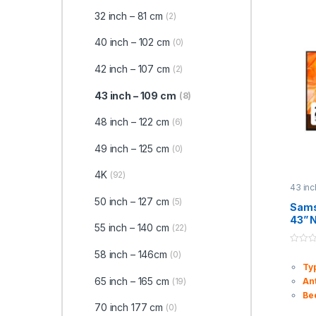
32 inch – 81 cm
(2)
40 inch – 102 cm
(0)
42 inch – 107 cm
(2)
43 inch – 109 cm
(8)
48 inch – 122 cm
(6)
49 inch – 125 cm
(0)
4K
(92)
43 inc
Televi
50 inch – 127 cm
(5)
Sam
43” 
55 inch – 140 cm
(22)
Quan
0
58 inch – 146cm
(0)
o
Ty
u
t
65 inch – 165 cm
(19)
An
o
f
Be
5
70 inch 177 cm
(0)