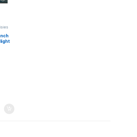
isies
inch
light