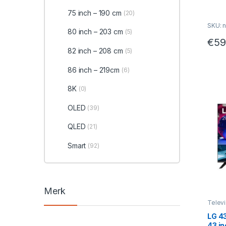
75 inch – 190 cm
(20)
SKU: n
80 inch – 203 cm
(5)
€
59
82 inch – 208 cm
(5)
86 inch – 219cm
(6)
8K
(0)
OLED
(39)
QLED
(21)
Smart
(92)
Merk
Televi
LG 4
43 i