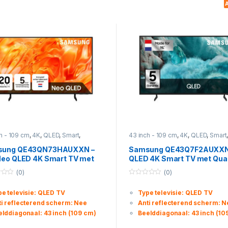
A
h - 109 cm
,
4K
,
QLED
,
Smart
,
43 inch - 109 cm
,
4K
,
QLED
,
Smart
sies
Televisies
sung QE43QN73HAUXXN –
Samsung QE43Q7F2AUXXN 
Neo QLED 4K Smart TV met
QLED 4K Smart TV met Qu
tum Mini LED
Dot & HDR10+
(0)
(0)
0
o
pe televisie: QLED TV
Type televisie: QLED TV
u
t
ti reflecterend scherm: Nee
Anti reflecterend scherm: N
o
f
elddiagonaal: 43 inch (109 cm)
Beelddiagonaal: 43 inch (10
5