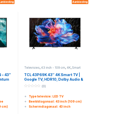
anbieding
Aanbieding
,
Televisies
,
43 inch - 109 cm
,
4K
,
Smart
– 43”
TCL 43P69K 43″ 4K Smart TV |
antum
Google TV, HDR10, Dolby Audio &
Spraakbediening
(0)
0
o
Type televisie: LED TV
u
t
ee
Beelddiagonaal: 43 inch (109 cm)
o
f
9 cm)
Schermdiagonaal: 43 inch
5