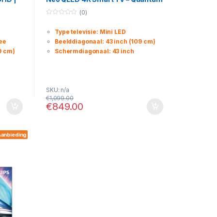
HDR 2000, HDMI 2.1 & Tizen OS
(0)
0
o
Type televisie: Mini LED
u
t
ee
Beelddiagonaal: 43 inch (109 cm)
o
f
9 cm)
Schermdiagonaal: 43 inch
5
SKU: n/a
€
1,099.00
€
849.00
anbieding