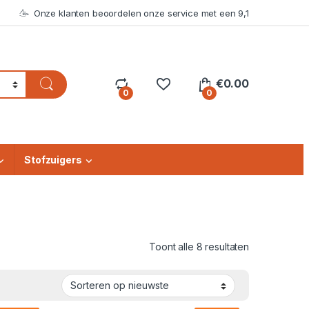
Onze klanten beoordelen onze service met een 9,1
€
0.00
0
0
Stofzuigers
Gesorteerd o
Toont alle 8 resultaten