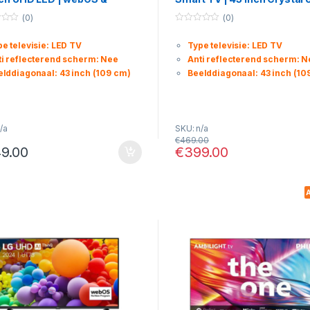
akbesturing
HDR10+ & AirSlim Design
(0)
(0)
0
o
e televisie: LED TV
Type televisie: LED TV
u
t
ti reflecterend scherm: Nee
Anti reflecterend scherm: N
o
f
elddiagonaal: 43 inch (109 cm)
Beelddiagonaal: 43 inch (10
5
/a
SKU: n/a
€
469.00
9.00
€
399.00
A