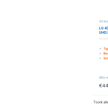
43 inc
LG 4
UHD 
HDR1
0
o
Typ
u
t
Be
o
f
Sc
5
SKU: n
€
44
Toont all