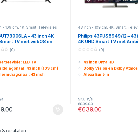
h - 109 cm
,
4K
,
Smart
,
Televisies
43 inch - 109 cm
,
4K
,
Smart
,
Telev
3UT73006LA – 43 inch 4K
Philips 43PUS8949/12 – 43 
Smart TV met webOS en
4K UHD Smart TV met Ambi
0 Pro
en Android TV
(0)
(0)
0
o
e televisie: LED TV
43 inch Ultra HD
u
t
elddiagonaal: 43 inch (109 cm)
Dolby Vision en Dolby Atmos
o
f
hermdiagonaal: 43 inch
Alexa Built-in
5
/a
SKU: n/a
€
899.00
9.00
€
639.00
Gesorteerd op nieuwste
e 8 resultaten