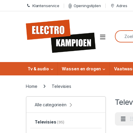
Skip to navigation
Skip to content
Klantenservice
Openingstijden
Adres
Search f
Open
Tv & audio
Wassen en drogen
Vaatwas
Home
Televisies
Telev
Alle categorieën
Televisies
(95)