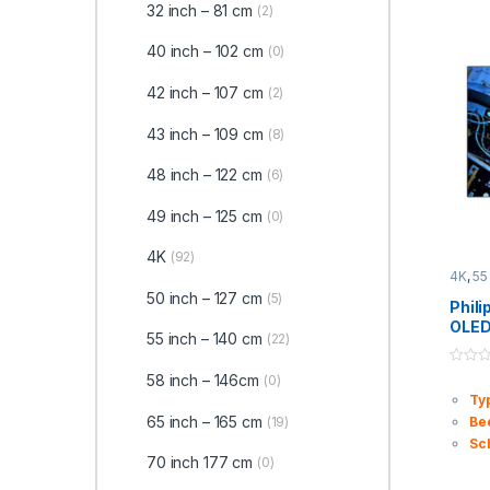
32 inch – 81 cm
(2)
40 inch – 102 cm
(0)
42 inch – 107 cm
(2)
43 inch – 109 cm
(8)
48 inch – 122 cm
(6)
49 inch – 125 cm
(0)
4K
(92)
4K
,
55
50 inch – 127 cm
(5)
Phili
OLED
55 inch – 140 cm
(22)
en A
0
58 inch – 146cm
(0)
o
Ty
u
t
65 inch – 165 cm
(19)
Be
o
f
Sc
5
70 inch 177 cm
(0)