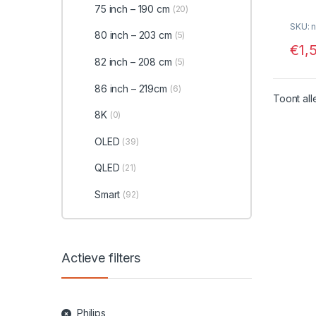
75 inch – 190 cm
(20)
SKU: n
80 inch – 203 cm
(5)
€
1,
82 inch – 208 cm
(5)
86 inch – 219cm
(6)
Toont all
8K
(0)
OLED
(39)
QLED
(21)
Smart
(92)
Actieve filters
Philips