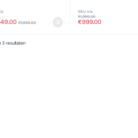
/a
SKU: n/a
€
1,399.00
549.00
€
999.00
€
1,999.00
Gesorteerd op nieuwste
e 3 resultaten