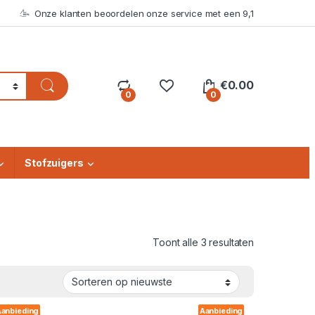
Onze klanten beoordelen onze service met een 9,1
€
0.00
0
0
Stofzuigers
Gesorteerd o
Toont alle 3 resultaten
anbieding
Aanbieding