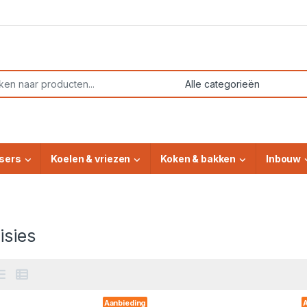
or:
sers
Koelen & vriezen
Koken & bakken
Inbouw
isies
Aanbieding
A