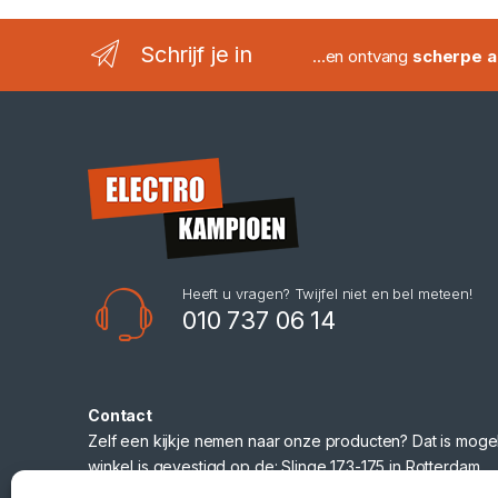
Schrijf je in
...en ontvang
scherpe a
Heeft u vragen? Twijfel niet en bel meteen!
010 737 06 14
Contact
Zelf een kijkje nemen naar onze producten? Dat is mogel
winkel is gevestigd op de: Slinge 173-175 in Rotterdam