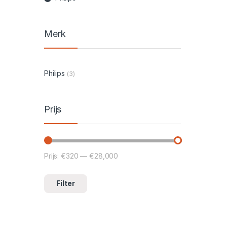
Merk
Philips
(3)
Prijs
Prijs:
€320
—
€28,000
Min. prijs
Max. prijs
Filter