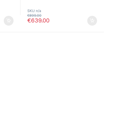
SKU: n/a
€
899.00
€
639.00