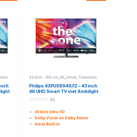
isies
43 inch - 109 cm
,
4K
,
Smart
,
Televisies
inch
Philips 43PUS8949/12 – 43 inch
light
4K UHD Smart TV met Ambilight
en Android TV
(0)
0
o
43 inch Ultra HD
u
t
Dolby Vision en Dolby Atmos
o
f
Alexa Built-in
5