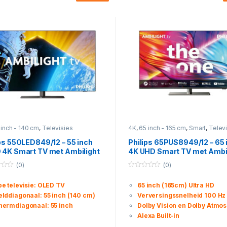
 inch - 140 cm
,
Televisies
4K
,
65 inch - 165 cm
,
Smart
,
Telev
ps 55OLED849/12 – 55 inch
Philips 65PUS8949/12 – 65 
 4K Smart TV met Ambilight
4K UHD Smart TV met Ambi
ndroid TV
en Android TV
(0)
(0)
0
o
pe televisie: OLED TV
65 inch (165cm) Ultra HD
u
t
elddiagonaal: 55 inch (140 cm)
Verversingssnelheid 100 Hz
o
f
hermdiagonaal: 55 inch
Dolby Vision en Dolby Atmos
5
Alexa Built-in