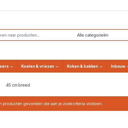
or:
sers
Koelen & vriezen
Koken & bakken
Inbouw
45 cm breed
 producten gevonden die aan je zoekcriteria voldoen.