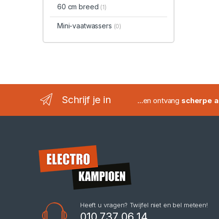
60 cm breed
(1)
Mini-vaatwassers
(0)
Schrijf je in
...en ontvang
scherpe a
Heeft u vragen? Twijfel niet en bel meteen!
010 737 06 14