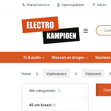
Skip to navigation
Skip to content
Klantenservice
Openingstijden
Adres
Search f
Open
Tv & audio
Wassen en drogen
Vaatwas
Home
Vaatwassers
Vrijstaand
Geen
Alle categorieën
45 cm breed
(0)