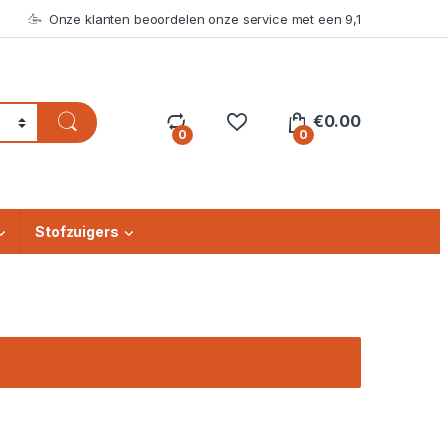
Onze klanten beoordelen onze service met een 9,1
€
0.00
0
0
Stofzuigers