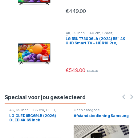
€
449.00
4K
,
55 inch - 140 cm
,
Smart
,
Televisies
LG 55UT73006LA (2024) 55″ 4K
UHD Smart TV – HDR10 Pro,
Alpha 5 Gen7 Processor &
WebOS 24
€
549.00
€
629.00
Speciaal voor jou geselecteerd
4K
,
65 inch - 165 cm
,
OLED
,
Geen categorie
Smart
,
Televisies
LG OLED65C69LB (2026)
Afstandsbediening Samsung
OLED 4K 65 inch