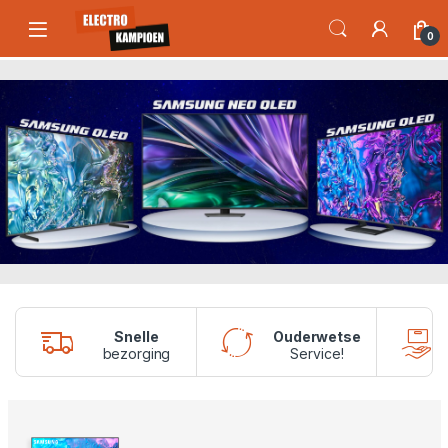
Skip to navigation
Skip to content
Open
0
Snelle
Ouderwetse
bezorging
Service!