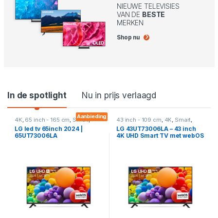
NIEUWE TELEVISIES
VAN DE
BESTE
MERKEN
Shop nu
Product Carousel Tabs
In de spotlight
Nu in prijs verlaagd
Aanbieding
4K
,
65 inch - 165 cm
,
Smart
,
43 inch - 109 cm
,
4K
,
Smart
,
Televisies
Televisies
LG led tv 65inch 2024 |
LG 43UT73006LA – 43 inch
65UT73006LA
4K UHD Smart TV met webOS
en HDR10 Pro