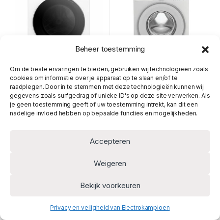
Beheer toestemming
Om de beste ervaringen te bieden, gebruiken wij technologieën zoals
cookies om informatie over je apparaat op te slaan en/of te
€
1,299.00
€
749.00
raadplegen. Door in te stemmen met deze technologieën kunnen wij
gegevens zoals surfgedrag of unieke ID's op deze site verwerken. Als
je geen toestemming geeft of uw toestemming intrekt, kan dit een
Wasmachines
,
Voorlader
Wasmachines
,
Voorlader
nadelige invloed hebben op bepaalde functies en mogelijkheden.
Beko B3WT58410W2
AEG Wasmachine LR73842
Wasmachine
Accepteren
Weigeren
Bekijk voorkeuren
Privacy en veiligheid van Electrokampioen