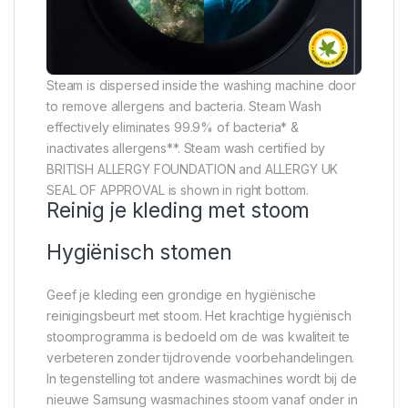
Steam is dispersed inside the washing machine door
to remove allergens and bacteria. Steam Wash
effectively eliminates 99.9% of bacteria* &
inactivates allergens**. Steam wash certified by
BRITISH ALLERGY FOUNDATION and ALLERGY UK
SEAL OF APPROVAL is shown in right bottom.
Reinig je kleding met stoom
Hygiënisch stomen
Geef je kleding een grondige en hygiënische
reinigingsbeurt met stoom. Het krachtige hygiënisch
stoomprogramma is bedoeld om de was kwaliteit te
verbeteren zonder tijdrovende voorbehandelingen.
In tegenstelling tot andere wasmachines wordt bij de
nieuwe Samsung wasmachines stoom vanaf onder in