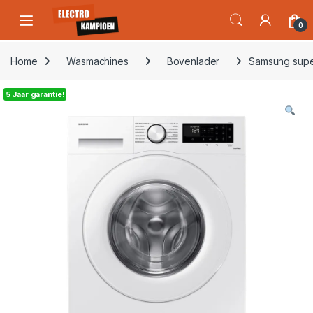
Skip to navigation
Skip to content
Open
0
Home
Wasmachines
Bovenlader
Samsung sup
5 Jaar garantie!