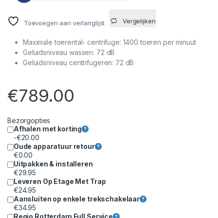
Vergelijken
Toevoegen aan verlanglijst
Maximale toerental- centrifuge: 1400 toeren per minuut
Geluidsniveau wassen: 72 dB
Geluidsniveau centrifugeren: 72 dB
€
789.00
Bezorgopties
Afhalen met korting
-
€
20.00
Oude apparatuur retour
€
0.00
Uitpakken & installeren
€
29.95
Leveren Op Etage Met Trap
€
24.95
Aansluiten op enkele trekschakelaar
€
34.95
Regio Rotterdam Full Service