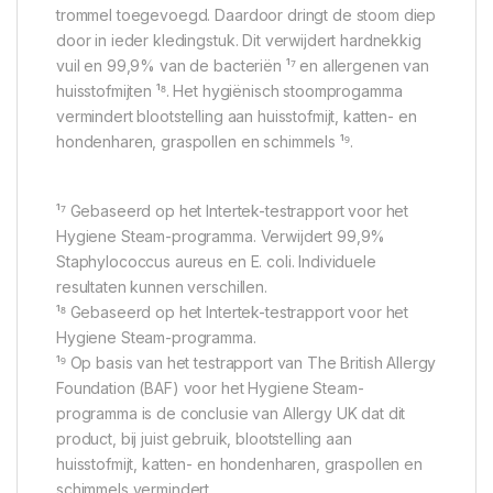
trommel toegevoegd. Daardoor dringt de stoom diep
door in ieder kledingstuk. Dit verwijdert hardnekkig
vuil en 99,9% van de bacteriën ¹⁷ en allergenen van
huisstofmijten ¹⁸. Het hygiënisch stoomprogamma
vermindert blootstelling aan huisstofmijt, katten- en
hondenharen, graspollen en schimmels ¹⁹.
¹⁷ Gebaseerd op het Intertek-testrapport voor het
Hygiene Steam-programma. Verwijdert 99,9%
Staphylococcus aureus en E. coli. Individuele
resultaten kunnen verschillen.
¹⁸ Gebaseerd op het Intertek-testrapport voor het
Hygiene Steam-programma.
¹⁹ Op basis van het testrapport van The British Allergy
Foundation (BAF) voor het Hygiene Steam-
programma is de conclusie van Allergy UK dat dit
product, bij juist gebruik, blootstelling aan
huisstofmijt, katten- en hondenharen, graspollen en
schimmels vermindert.