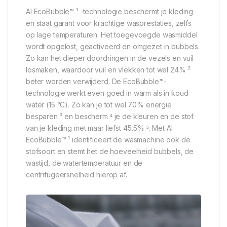
AI EcoBubble™ ¹ -technologie beschermt je kleding
en staat garant voor krachtige wasprestaties, zelfs
op lage temperaturen. Het toegevoegde wasmiddel
wordt opgelost, geactiveerd en omgezet in bubbels.
Zo kan het dieper doordringen in de vezels en vuil
losmaken, waardoor vuil en vlekken tot wel 24% ²
beter worden verwijderd. De EcoBubble™-
technologie werkt even goed in warm als in koud
water (15 °C). Zo kan je tot wel 70% energie
besparen ³ en bescherm ⁴ je de kleuren en de stof
van je kleding met maar liefst 45,5% ⁵. Met AI
EcoBubble™ ¹ identificeert de wasmachine ook de
stofsoort en stemt het de hoeveelheid bubbels, de
wastijd, de watertemperatuur en de
centrifugeersnelheid hierop af.