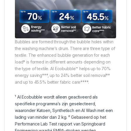
Bubbles are formed through the bubble holes within
the washing machine’s drum. There are three type of
textile. The enhanced bubble generation for each
load* is formed in different amounts depending on
the type of textile. AI Ecobubble™ helps up to 70%
energy saving***, up to 24% better soil removal**
and up to 45.5% better fabric care****.
¹ AI Ecobubble wordt alleen geactiveerd als
specifieke programma’s zijn geselecteerd,
waaronder Katoen, Synthetisch en AI Wash met een
lading van minder dan 2 kg. ² Gebaseerd op het
Performance Lab Test rapport van Springboard
Engineering waarbij EMPA-stroken werden