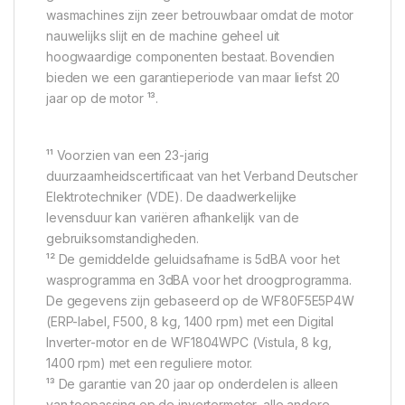
wasmachines zijn zeer betrouwbaar omdat de motor
nauwelijks slijt en de machine geheel uit
hoogwaardige componenten bestaat. Bovendien
bieden we een garantieperiode van maar liefst 20
jaar op de motor ¹³.
¹¹ Voorzien van een 23-jarig
duurzaamheidscertificaat van het Verband Deutscher
Elektrotechniker (VDE). De daadwerkelijke
levensduur kan variëren afhankelijk van de
gebruiksomstandigheden.
¹² De gemiddelde geluidsafname is 5dBA voor het
wasprogramma en 3dBA voor het droogprogramma.
De gegevens zijn gebaseerd op de WF80F5E5P4W
(ERP-label, F500, 8 kg, 1400 rpm) met een Digital
Inverter-motor en de WF1804WPC (Vistula, 8 kg,
1400 rpm) met een reguliere motor.
¹³ De garantie van 20 jaar op onderdelen is alleen
van toepassing op de invertermotor, alle andere