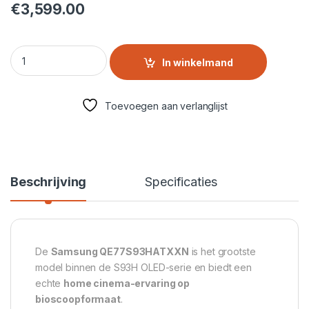
€
3,599.00
Samsung QE77S93HATXXN – 77” OLED 4K Smart TV met 165H
In winkelmand
Toevoegen aan verlanglijst
Beschrijving
Specificaties
De
Samsung QE77S93HATXXN
is het grootste
model binnen de S93H OLED-serie en biedt een
echte
home cinema-ervaring op
bioscoopformaat
.