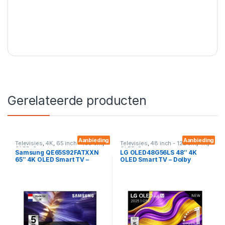
Gerelateerde producten
Aanbieding
Aanbieding
Televisies
,
4K
,
65 inch - 165 cm
,
Televisies
,
48 inch - 122 cm
,
4K
,
OLED
,
Smart
OLED
,
Smart
Samsung QE65S92FATXXN
LG OLED48G56LS 48″ 4K
65″ 4K OLED Smart TV –
OLED Smart TV – Dolby
Quantum HDR OLED, Dolby
Vision, WebOS en HDMI 2.1
Atmos & HDMI 2.1