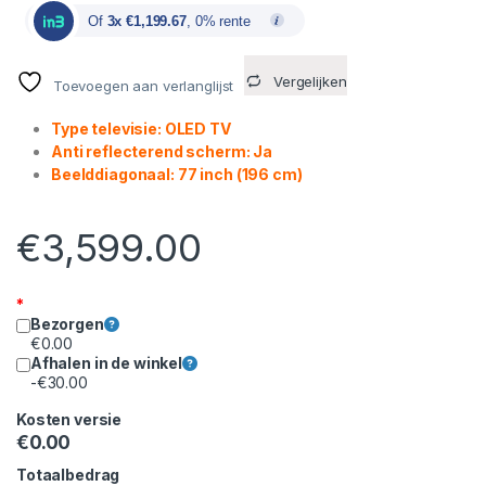
Of
3x €1,199.67
, 0% rente
Vergelijken
Toevoegen aan verlanglijst
Type televisie: OLED TV
Anti reflecterend scherm: Ja
Beelddiagonaal: 77 inch (196 cm)
€
3,599.00
*
Bezorgen
€
0.00
Afhalen in de winkel
-
€
30.00
Kosten versie
€
0.00
Totaalbedrag