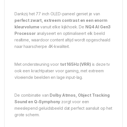
Dankzij het 77 inch OLED-paneel geniet je van
perfect zwart, extreem contrast en een enorm
kleurvolume
vanuit elke kijkhoek. De
NQ4 AI Gen3
Processor
analyseert en optimaliseert elk beeld
realtime, waardoor content altijd wordt opgeschaald
naar haarscherpe 4K-kwaliteit.
Met ondersteuning voor
tot 165Hz (VRR)
is deze tv
ook een krachtpatser voor gaming, met extreem
vloeiende beelden en lage input-lag.
De combinatie van
Dolby Atmos, Object Tracking
Sound en Q-Symphony
zorgt voor een
meeslepend geluidsbeeld dat perfect aansluit op het
grote scherm.