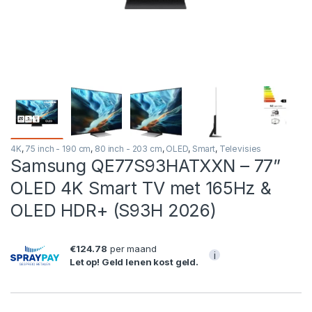
4K
,
75 inch - 190 cm
,
80 inch - 203 cm
,
OLED
,
Smart
,
Televisies
Samsung QE77S93HATXXN – 77”
OLED 4K Smart TV met 165Hz &
OLED HDR+ (S93H 2026)
€124.78
per maand
i
Let op! Geld lenen kost geld.