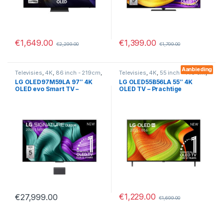
€
1,649.00
€
1,399.00
€
2,299.00
€
1,799.00
Aanbieding
Televisies
,
4K
,
86 inch - 219cm
,
Televisies
,
4K
,
55 inch - 140 cm
,
OLED
,
Smart
OLED
,
Smart
LG OLED97M59LA 97″ 4K
LG OLED55B56LA 55″ 4K
OLED evo Smart TV –
OLED TV – Prachtige
Draadloos Beeld, Dolby
Beeldkwaliteit met Dolby
Vision & HDMI 2.1
Vision en WebOS
€
1,229.00
€
27,999.00
€
1,699.00