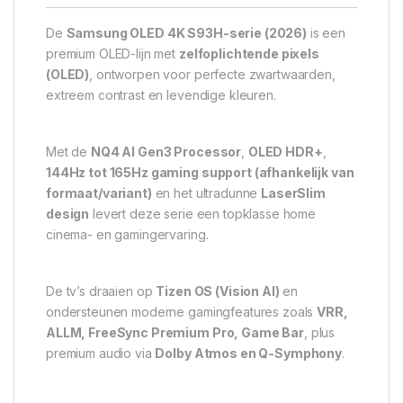
De
Samsung OLED 4K S93H-serie (2026)
is een
premium OLED-lijn met
zelfoplichtende pixels
(OLED)
, ontworpen voor perfecte zwartwaarden,
extreem contrast en levendige kleuren.
Met de
NQ4 AI Gen3 Processor
,
OLED HDR+
,
144Hz tot 165Hz gaming support (afhankelijk van
formaat/variant)
en het ultradunne
LaserSlim
design
levert deze serie een topklasse home
cinema- en gamingervaring.
De tv’s draaien op
Tizen OS (Vision AI)
en
ondersteunen moderne gamingfeatures zoals
VRR,
ALLM, FreeSync Premium Pro, Game Bar
, plus
premium audio via
Dolby Atmos en Q-Symphony
.