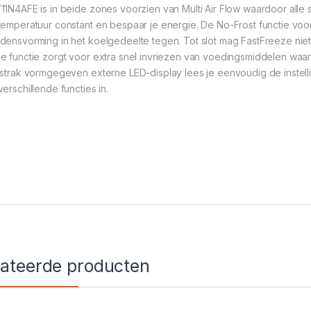
11N4AFE is in beide zones voorzien van Multi Air Flow waardoor alle s
temperatuur constant en bespaar je energie. De No-Frost functie voor
densvorming in het koelgedeelte tegen. Tot slot mag FastFreeze ni
e functie zorgt voor extra snel invriezen van voedingsmiddelen waar
 strak vormgegeven externe LED-display lees je eenvoudig de instell
erschillende functies in.
lateerde producten