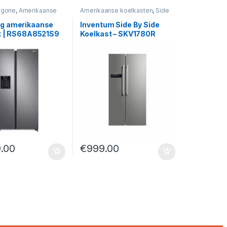
gorie
,
Amerikaanse
Amerikaanse koelkasten
,
Side
n
,
Side by Sides
by Sides
g amerikaanse
Inventum Side By Side
t | RS68A8521S9
Koelkast – SKV1780R
9.00
€
999.00