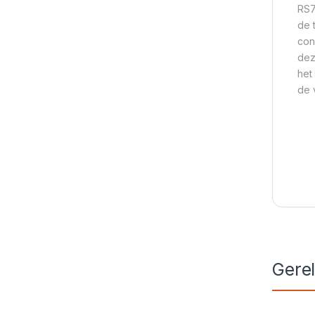
RS7
de 
con
dez
het
de v
Gere