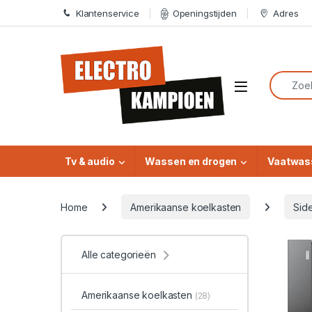
Skip to navigation
Skip to content
Klantenservice
Openingstijden
Adres
Search f
Open
Tv & audio
Wassen en drogen
Vaatwas
Home
Amerikaanse koelkasten
Sid
Alle categorieën
Amerikaanse koelkasten
(28)