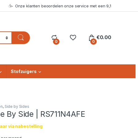
Onze klanten beoordelen onze service met een 9,1
€
0.00
0
0
Stofzuigers
en
,
Side by Sides
de By Side | RS711N4AFE
ar via nabestelling