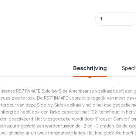
Hisense Side By Si
Beschrijving
Speci
Hisense RS711N4AFE Side-by-Side Amerikaanse koelkast heeft een ge
ueuze zwarte look. De RS711N4AFE voorziet je tegelijk van meer dan 
hterdeur van deze Side-by-Side koelkast vind je het koelgedeelte me
linkerzijde heeft ook een flinke capaciteit met 192 liter inhoud. In he
den geactiveerd. Het vriesgedeelte wordt door ‘Freezer Convert’ o
peratuur ingesteld kan worden tussen de -2 en +3 graden. Beide gede
 veiligheidsglas en twee transparante lades. Het koelgedeelte heeft