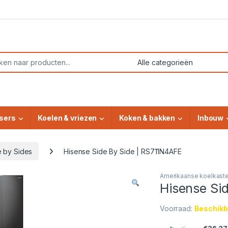
or:
sers
Koelen & vriezen
Koken & bakken
Inbouw
e by Sides
Hisense Side By Side | RS711N4AFE
Amerikaanse koelkast
Hisense Si
Voorraad:
Beschikba