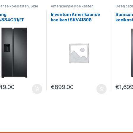
anse koelkasten
,
Side
Amerikaanse koelkasten
Geen cate
s
koelkaste
ung
Inventum Amerikaanse
Samsun
884CB1/EF
koelkast SKV4180B
koelkas
kaanse Koelkast –
No Frost, Twin
g Plus & Smart
rsion
49.00
€
899.00
€
1,69