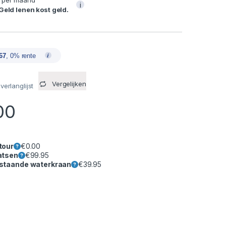
per maand
i
 Geld lenen kost geld.
67
, 0% rente
Vergelijken
erlanglijst
00
tour
€
0.00
atsen
€
99.95
estaande waterkraan
€
39.95