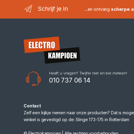
Schrijf je in
...en ontvang
scherpe a
Heeft u vragen? Twijfel niet en bel meteen!
010 737 06 14
Contact
Zelf een kijkje nemen naar onze producten? Dat is mogel
winkel is gevestigd op de: Slinge 173-175 in Rotterdam
© Electrokampioen | Alle rechten voorbehouden