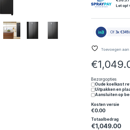
€36.37
Let op!
Of
3x €349.
Toevoegen aan v
€
1,049.
Bezorgopties
Oude koelkast re
Uitpakken en pla
Aansluiten op b
Kosten versie
€
0.00
Totaalbedrag
€
1,049.00