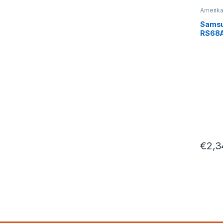
Amerika
by Side
Sams
RS68A
Ameri
635L, 
Coolin
Conve
€
2,3