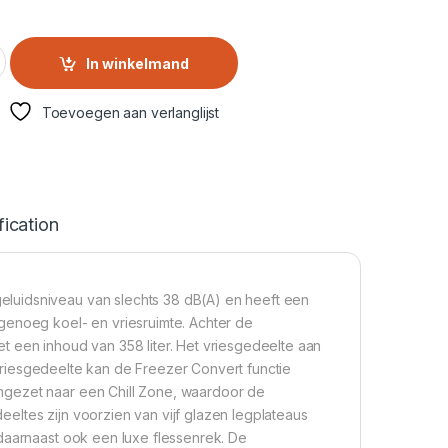
de | RS711N4AFE quantity
In winkelmand
Toevoegen aan verlanglijst
fication
luidsniveau van slechts 38 dB(A) en heeft een
genoeg koel- en vriesruimte. Achter de
t een inhoud van 358 liter. Het vriesgedeelte aan
t vriesgedeelte kan de Freezer Convert functie
mgezet naar een Chill Zone, waardoor de
eltes zijn voorzien van vijf glazen legplateaus
 daarnaast ook een luxe flessenrek. De