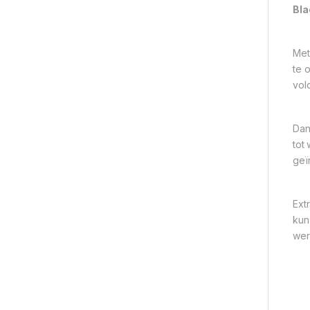
Bla
Met
te 
vol
Dan
tot
geï
Ext
kun
wer