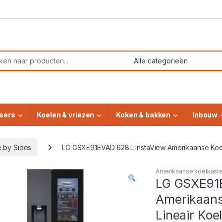
or:
sers
Koelen & vriezen
Koken & bakken
Inbouw
e by Sides
LG GSXE91EVAD 628 L InstaView Amerikaanse Koelk
Amerikaanse koelkast
LG GSXE91E
Amerikaanse
Lineair Koe