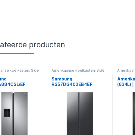
lateerde producten
anse koelkasten
,
Side
Amerikaanse koelkasten
,
Side
Amerikaan
s
by Sides
by Sides
ung
Samsung
Amerika
A884CSL/EF
RS57DG400EB4EF
(634L) 
kaanse Koelkast –
Amerikaanse Koelkast –
No Frost, Twin
583L, No Frost & AI Energy
g Plus™, Smart
Mode
sion & WiFi