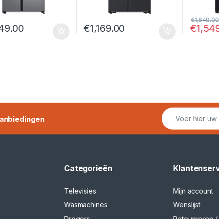
€
1,649.00
49.00
€
1,169.00
€
1,54
anbiedingen
Categorieën
Klantenser
Televisies
Mijn account
Wasmachines
Wenslijst
Drogers
Retourneren / 