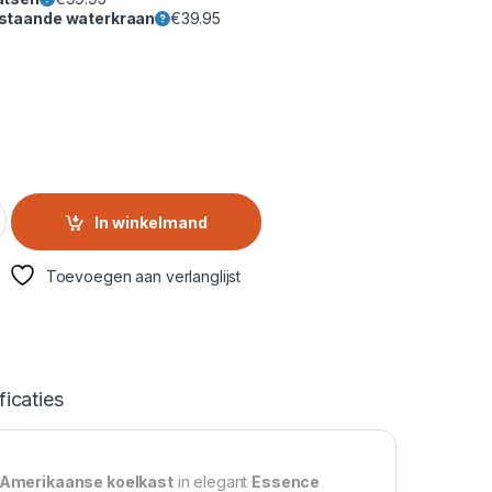
estaande waterkraan
€
39.95
L InstaView Amerikaanse Koelkast – Door‑in‑Door, Lineair Koel
In winkelmand
Toevoegen aan verlanglijst
ficaties
 Amerikaanse koelkast
in elegant
Essence