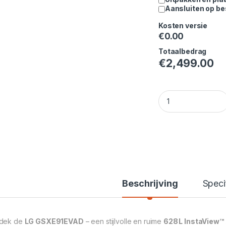
Aansluiten op b
Kosten versie
€
0.00
Totaalbedrag
€
2,499.00
LG GSXE91EVAD 628 
Beschrijving
Speci
dek de
LG GSXE91EVAD
– een stijlvolle en ruime
628 L InstaView™