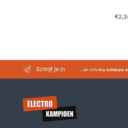
€
2,2
Schrijf je in
...en ontvang
scherpe a