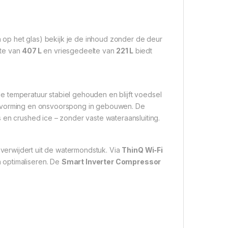
 op het glas) bekijk je de inhoud zonder de deur
lte van
407 L
en vriesgedeelte van
221 L
biedt
e temperatuur stabiel gehouden en blijft voedsel
jsvorming en onsvoorspong in gebouwen
.
De
es en crushed ice – zonder vaste wateraansluiting
.
verwijdert uit de watermondstuk
.
Via
ThinQ Wi‑Fi
 optimaliseren
.
De
Smart Inverter Compressor