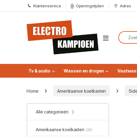
Skip to navigation
Skip to content
Klantenservice
Openingstijden
Adres
Search f
Open
Tv & audio
Wassen en drogen
Vaatwas
Home
Amerikaanse koelkasten
Sid
Alle categorieën
Amerikaanse koelkasten
(28)