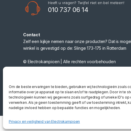
Heeft u vragen? Twijfel niet en bel meteen!
010 737 06 14
Contact
Zelf een kijkje nemen naar onze producten? Dat is mogel
winkel is gevestigd op de: Slinge 173-175 in Rotterdam
© Electrokampioen | Alle rechten voorbehouden
Webshop gemaakt door
Nano Web
Om de beste ervaringen te bieden, gebruiken wij technologieën zoals 
informatie over je apparaat op te slaan en/of te raadplegen. Door in te
technologieën kunnen wij gegevens zoals surfgedrag of unieke ID's op 
verwerken. Als je geen toestemming geeft of uw toestemming intrekt, ka
nadelige invloed hebben op bepaalde functies en mogelijkheden.
Privacy en veiligheid van Electrokampioen