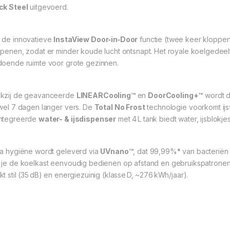
ck Steel
uitgevoerd.
 de innovatieve
InstaView Door‑in‑Door
functie (twee keer kloppen
openen, zodat er minder koude lucht ontsnapt
.
Het royale koelgedee
doende ruimte voor grote gezinnen.
kzij de geavanceerde
LINEARCooling™
en
DoorCooling+™
wordt d
 wel 7 dagen langer vers
.
De
Total No Frost
technologie voorkomt i
ntegreerde
water- & ijsdispenser
met 4 L tank biedt water, ijsblokj
ra hygiëne wordt geleverd via
UVnano™
, dat 99,99%* van bacteriën 
 je de koelkast eenvoudig bedienen op afstand en gebruikspatronen
kt stil (35 dB) en energiezuinig (klasse D, ~276 kWh/jaar).