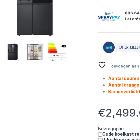
€86.64
Let op!
Of
3x €833.
Toevoegen aan v
Aantal deuren:
Aantal draagp
Binnenverlicht
€
2,499
Bezorgopties
Oude koelkast re
Uitpakken en pla