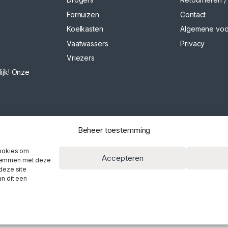
Fornuizen
Contact
Koelkasten
Algemene vo
Vaatwassers
Privacy
Vriezers
ijk! Onze
Beheer toestemming
cookies om
Accepteren
 stemmen met deze
deze site
n dit een