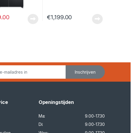
9.00
€
1,199.00
Inschrijven
vice
Openingstijden
Ma:
9.00-17.30
Di:
9.00-17.30
ruilen
Woe:
9.00-17.30