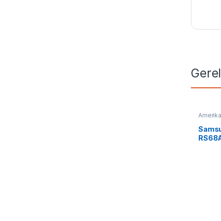
Gere
Amerika
by Side
Sams
RS68
Ameri
635L, 
Coolin
Conver