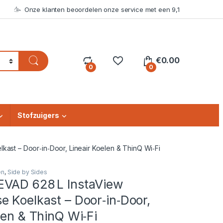
Onze klanten beoordelen onze service met een 9,1
€
0.00
0
0
Stofzuigers
ast – Door‑in‑Door, Lineair Koelen & ThinQ Wi‑Fi
en
,
Side by Sides
VAD 628 L InstaView
 Koelkast – Door‑in‑Door,
len & ThinQ Wi‑Fi