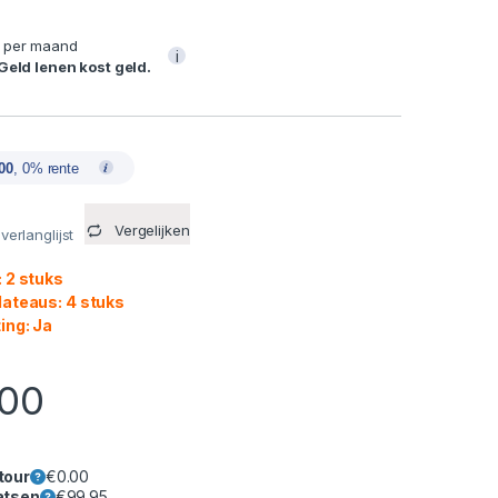
per maand
i
 Geld lenen kost geld.
00
, 0% rente
Vergelijken
erlanglijst
 2 stuks
lateaus: 4 stuks
ing: Ja
.00
tour
€
0.00
atsen
€
99.95