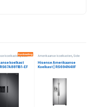
Aanbieding
se koelkasten
,
Side
Amerikaanse koelkasten
,
Side
by Sides
anse koelkast
Hisense Amerikaanse
| RS67A8811B1-EF
Koelkast | RS694N4IIF