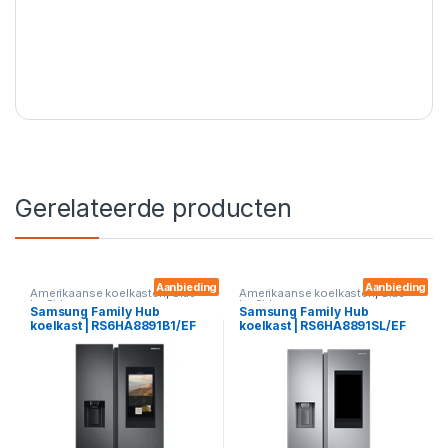
Gerelateerde producten
Aanbieding
Aanbieding
Amerikaanse koelkasten
,
Side
Amerikaanse koelkasten
,
Side
by Sides
by Sides
Samsung Family Hub
Samsung Family Hub
koelkast | RS6HA8891B1/EF
koelkast | RS6HA8891SL/EF