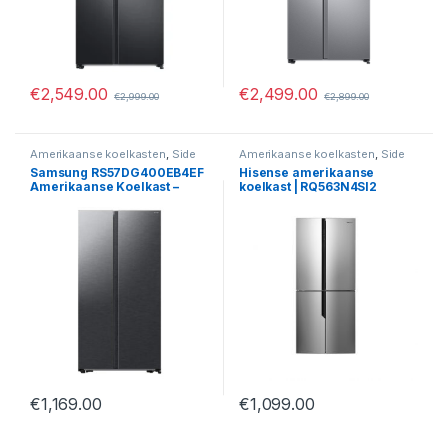
€
2,549.00
€
2,499.00
€
2,999.00
€
2,899.00
Amerikaanse koelkasten
,
Side
Amerikaanse koelkasten
,
Side
by Sides
by Sides
Samsung RS57DG400EB4EF
Hisense amerikaanse
Amerikaanse Koelkast –
koelkast | RQ563N4SI2
583L, No Frost & AI Energy
Mode
€
1,169.00
€
1,099.00