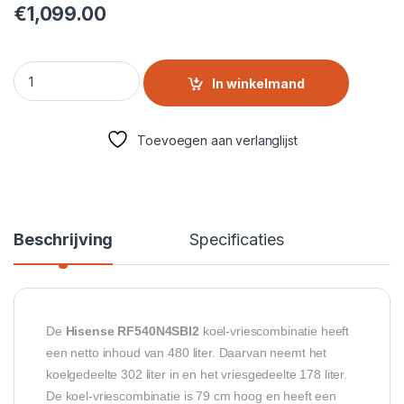
€
1,099.00
Hisense Side By Side Koelkast | RF540N4SBI2 quantity
In winkelmand
Toevoegen aan verlanglijst
Beschrijving
Specificaties
De
Hisense RF540N4SBI2
koel-vriescombinatie heeft
een netto inhoud van 480 liter. Daarvan neemt het
koelgedeelte 302 liter in en het vriesgedeelte 178 liter.
De koel-vriescombinatie is 79 cm hoog en heeft een