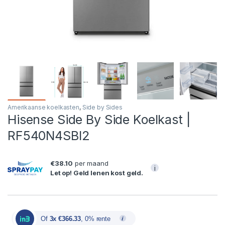
Amerikaanse koelkasten
,
Side by Sides
Hisense Side By Side Koelkast |
RF540N4SBI2
€38.10
per maand
i
Let op! Geld lenen kost geld.
Of
3x €366.33
, 0% rente