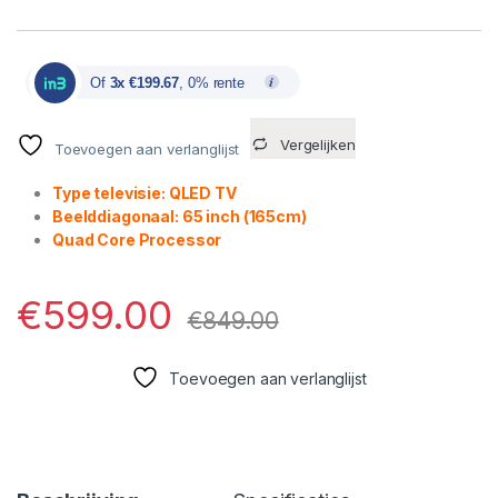
Of
3x €199.67
, 0% rente
Vergelijken
Toevoegen aan verlanglijst
Type televisie: QLED TV
Beelddiagonaal: 65 inch (165cm)
Quad Core Processor
€
599.00
€
849.00
Toevoegen aan verlanglijst