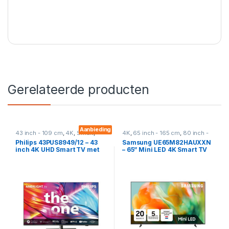
Gerelateerde producten
Aanbieding
43 inch - 109 cm
,
4K
,
Smart
,
4K
,
65 inch - 165 cm
,
80 inch -
Televisies
203 cm
,
Smart
,
Televisies
Philips 43PUS8949/12 – 43
Samsung UE65M82HAUXXN
inch 4K UHD Smart TV met
– 65” Mini LED 4K Smart TV
Ambilight en Android TV
met 144Hz & HDR10+ (M82H
2026)