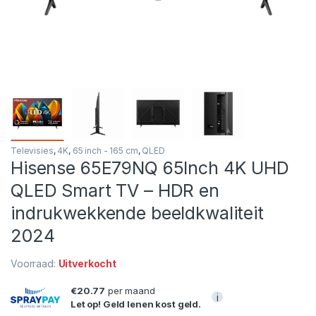
Televisies
,
4K
,
65 inch - 165 cm
,
QLED
Hisense 65E79NQ 65Inch 4K UHD
QLED Smart TV – HDR en
indrukwekkende beeldkwaliteit
2024
Voorraad:
Uitverkocht
€20.77
per maand
i
Let op! Geld lenen kost geld.