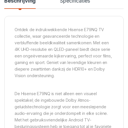
Beschrijving
Specificaties
Ontdek de indrukwekkende Hisense E79NQ TV
collectie, waar geavanceerde technologie en
verbluffende beeldkwaliteit samenkomen. Met een
4K UHD-resolutie en QLED-paneel biedt deze serie
een ongeëvenaarde kijkervaring, perfect voor films,
gaming en sport. Geniet van levendige kleuren en
diepere zwarttinten dankzij de HDR10+ en Dolby
Vision ondersteuning.
De Hisense E79NQ is niet alleen een visueel
spektakel; de ingebouwde Dolby Atmos-
geluidstechnologie zorgt voor een meeslepende
audio-ervaring die je onderdompelt in elke scène.
Met het gebruiksvriendelijke Android TV-
besturingssysteem heb je toegang tot al je favoriete