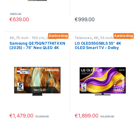
€
899.00
€
639.00
€
999.00
Aanbieding
Aanbieding
4K
,
75 inch - 190 cm
,
QLED
,
Televisies
,
4K
,
55 inch - 140 cm
,
Smart
,
Televisies
OLED
,
Smart
Samsung QE75QN77FATXXN
LG OLED55G56LS 55″ 4K
(2025) – 75″ Neo QLED 4K
OLED Smart TV – Dolby
Smart TV met 120 Hz &
Vision, WebOS en HDMI 2.1
Quantum Processor 4K
2025
€
1,479.00
€
1,899.00
€
1,599.00
€
3,299.00