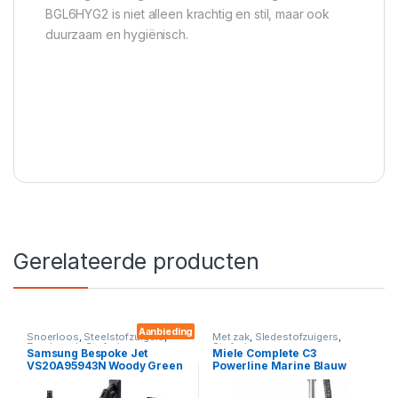
BGL6HYG2 is niet alleen krachtig en stil, maar ook
duurzaam en hygiënisch.
Gerelateerde producten
Aanbieding
Snoerloos
,
Steelstofzuigers
,
Met zak
,
Sledestofzuigers
,
Zonder zak
,
Stofzuigers
Stofzuigers
Samsung Bespoke Jet
Miele Complete C3
VS20A95943N Woody Green
Powerline Marine Blauw
Steelstofzuiger
890Watt – Stofzuiger met zak