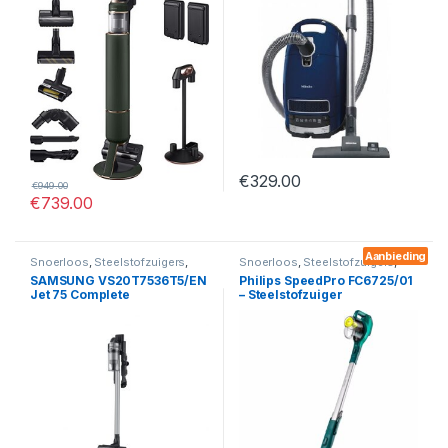
€
329.00
€
949.00
€
739.00
Aanbieding
Snoerloos
,
Steelstofzuigers
,
Snoerloos
,
Steelstofzuigers
,
Zonder zak
,
Stofzuigers
Zonder zak
,
Stofzuigers
SAMSUNG VS20T7536T5/EN
Philips SpeedPro FC6725/01
Jet 75 Complete
– Steelstofzuiger
Steelstofzuiger