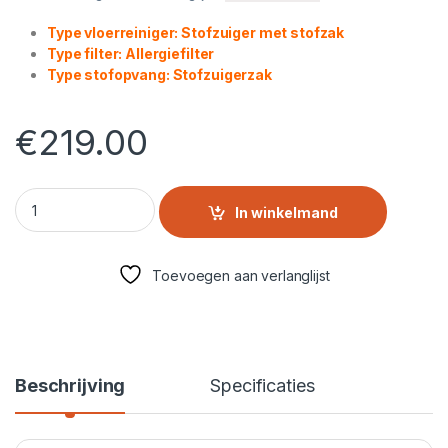
Type vloerreiniger: Stofzuiger met stofzak
Type filter: Allergiefilter
Type stofopvang: Stofzuigerzak
€
219.00
Bosch BGL6HYG2 Serie 6 Stofzuiger met Zak – Extra Stil, HEPA
In winkelmand
Toevoegen aan verlanglijst
Beschrijving
Specificaties