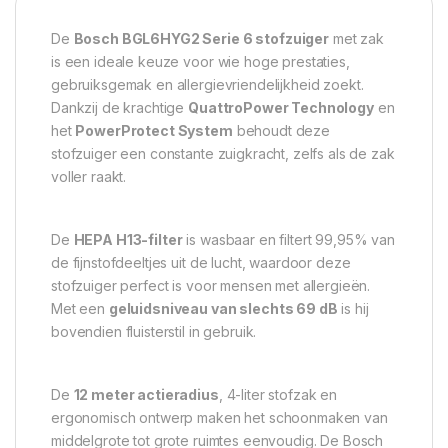
De
Bosch BGL6HYG2 Serie 6 stofzuiger
met zak
is een ideale keuze voor wie hoge prestaties,
gebruiksgemak en allergievriendelijkheid zoekt.
Dankzij de krachtige
QuattroPower Technology
en
het
PowerProtect System
behoudt deze
stofzuiger een constante zuigkracht, zelfs als de zak
voller raakt.
De
HEPA H13-filter
is wasbaar en filtert 99,95% van
de fijnstofdeeltjes uit de lucht, waardoor deze
stofzuiger perfect is voor mensen met allergieën.
Met een
geluidsniveau van slechts 69 dB
is hij
bovendien fluisterstil in gebruik.
De
12 meter actieradius
, 4-liter stofzak en
ergonomisch ontwerp maken het schoonmaken van
middelgrote tot grote ruimtes eenvoudig. De Bosch