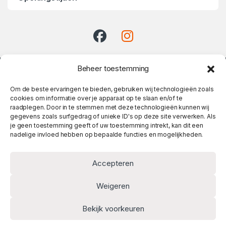
Beheer toestemming
Om de beste ervaringen te bieden, gebruiken wij technologieën zoals
cookies om informatie over je apparaat op te slaan en/of te
raadplegen. Door in te stemmen met deze technologieën kunnen wij
gegevens zoals surfgedrag of unieke ID's op deze site verwerken. Als
je geen toestemming geeft of uw toestemming intrekt, kan dit een
Heeft u vragen? Twijfel niet
nadelige invloed hebben op bepaalde functies en mogelijkheden.
en bel meteen!
010 737 06 14
Accepteren
Weigeren
Bekijk voorkeuren