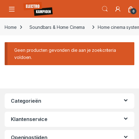
Skip to navigation
Skip to content
Open
0
Home
Soundbars & Home Cinema
Home cinema syste
Geen producten gevonden die aan je zoekcriteria
voldoen.
Categorieën
Klantenservice
Openingstijden