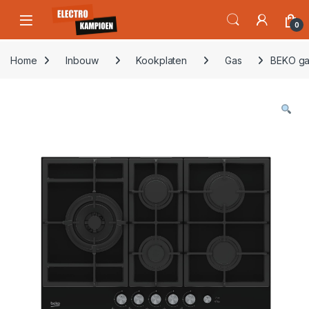
Skip to navigation
Skip to content
Open
0
Home
Inbouw
Kookplaten
Gas
BEKO ga