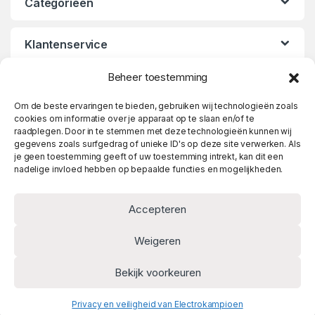
Categorieën
Klantenservice
Beheer toestemming
Openingstijden
Om de beste ervaringen te bieden, gebruiken wij technologieën zoals
cookies om informatie over je apparaat op te slaan en/of te
raadplegen. Door in te stemmen met deze technologieën kunnen wij
gegevens zoals surfgedrag of unieke ID's op deze site verwerken. Als
je geen toestemming geeft of uw toestemming intrekt, kan dit een
nadelige invloed hebben op bepaalde functies en mogelijkheden.
Accepteren
Weigeren
Heeft u vragen? Twijfel niet
Bekijk voorkeuren
en bel meteen!
010 737 06 14
Privacy en veiligheid van Electrokampioen