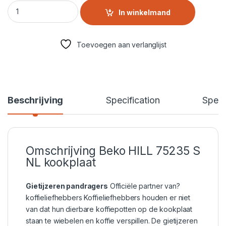
BEKO gaskookplaat HILL 75235 S NL quantity
In winkelmand
Toevoegen aan verlanglijst
Beschrijving
Specification
Speci
Omschrijving Beko HILL 75235 S
NL kookplaat
Gietijzeren pandragers
Officiële partner van?
koffieliefhebbers Koffieliefhebbers houden er niet
van dat hun dierbare koffiepotten op de kookplaat
staan te wiebelen en koffie verspillen. De gietijzeren