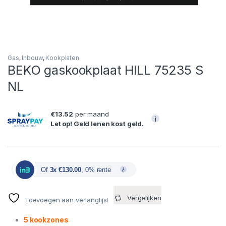
Gas
,
Inbouw
,
Kookplaten
BEKO gaskookplaat HILL 75235 S
NL
€13.52
per maand
i
Let op! Geld lenen kost geld.
Of
3x €130.00
, 0% rente
Vergelijken
Toevoegen aan verlanglijst
5 kookzones