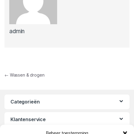
admin
Bericht navigatie
←
Wassen & drogen
Categorieën
Klantenservice
Beheer toestemming