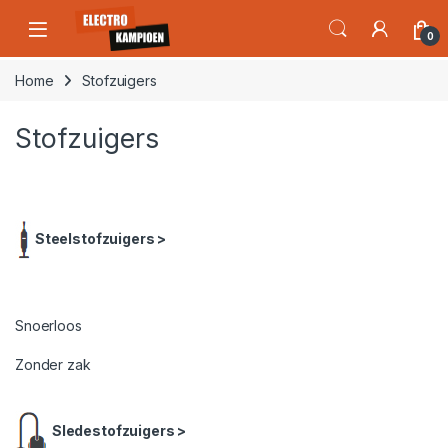
Skip to navigation
Skip to content
Open
0
Home
Stofzuigers
Stofzuigers
Steelstofzuigers >
Snoerloos
Zonder zak
Sledestofzuigers >