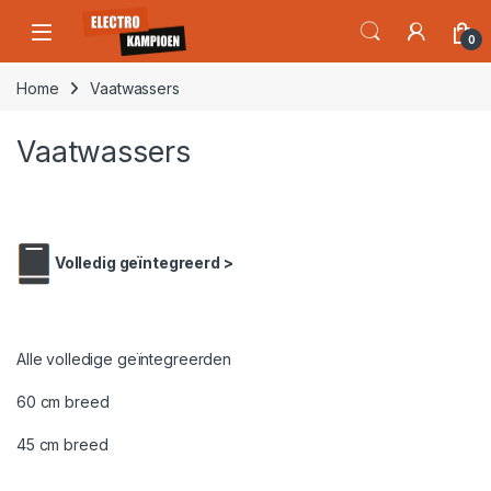
Skip to navigation
Skip to content
Open
0
Home
Vaatwassers
Vaatwassers
Volledig geïntegreerd >
Alle volledige geïntegreerden
60 cm breed
45 cm breed