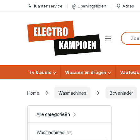
Skip to navigation
Skip to content
Klantenservice
Openingstijden
Adres
Search f
Open
Tv & audio
Wassen en drogen
Vaatwas
Home
Wasmachines
Bovenlader
Alle categorieën
Wasmachines
(62)