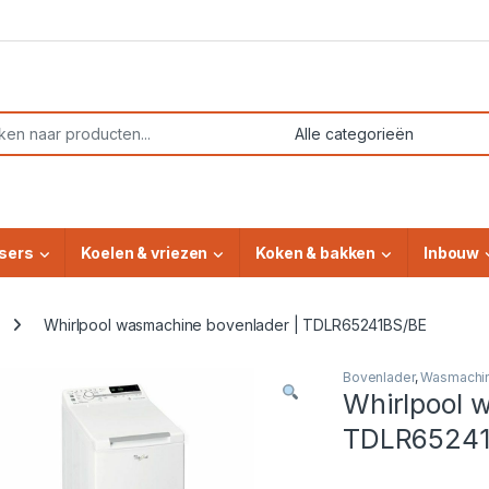
or:
sers
Koelen & vriezen
Koken & bakken
Inbouw
Whirlpool wasmachine bovenlader | TDLR65241BS/BE
Bovenlader
,
Wasmachi
Whirlpool 
TDLR65241