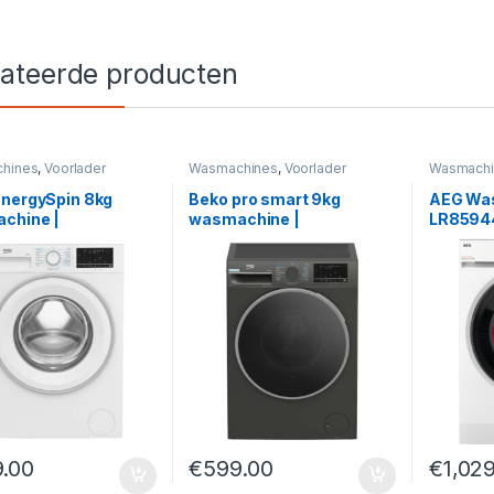
lateerde producten
hines
,
Voorlader
Wasmachines
,
Voorlader
Wasmachi
EnergySpin 8kg
Beko pro smart 9kg
AEG Wa
chine |
wasmachine |
LR8594
4841W2
B3WM49410M2
.00
€
599.00
€
1,02