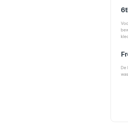
6t
Voo
bew
kle
Fr
De 
wasg