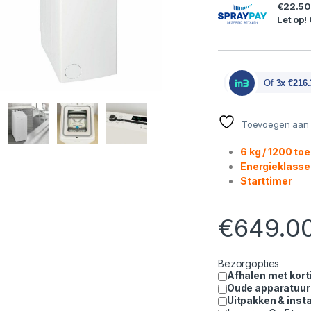
€22.5
Let op!
Of
3x €216.
Toevoegen aan v
6 kg / 1200 to
Energieklasse
Starttimer
€
649.0
Bezorgopties
Afhalen met kort
Oude apparatuur
Uitpakken & insta