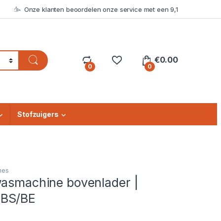
Onze klanten beoordelen onze service met een 9,1
€
0.00
0
0
Stofzuigers
nes
wasmachine bovenlader |
BS/BE