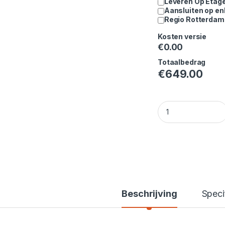
Leveren Op Etag
Aansluiten op en
Regio Rotterdam 
Kosten versie
€
0.00
Totaalbedrag
€
649.00
Whirlpool wasmach
Beschrijving
Speci