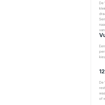
De 
kle
dra
Sen
naa
van
Vu
Een
per
kie
12
De 
res
waa
of 