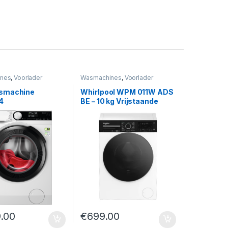
nes
,
Voorlader
Wasmachines
,
Voorlader
smachine
Whirlpool WPM 011W ADS
4
BE – 10 kg Vrijstaande
Voorlader Wasmachine
met Adaptive Wash
9.00
€
699.00