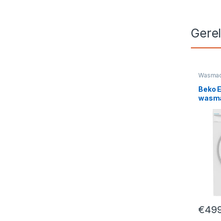
Gere
Wasmac
Beko 
wasma
B3WM
€
499