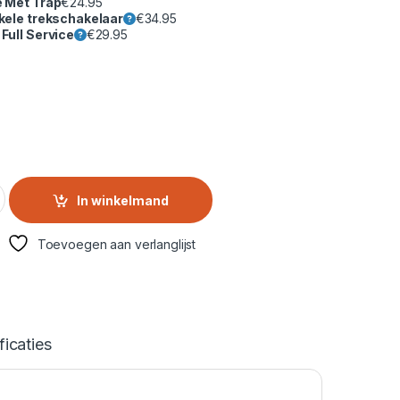
e Met Trap
€
24.95
kele trekschakelaar
€
34.95
Full Service
€
29.95
ine bovenlader | TDLR65241BS/BE quantity
In winkelmand
Toevoegen aan verlanglijst
ficaties