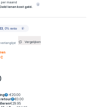
0
per maand
i
 Geld lenen kost geld.
33
, 0% rente
Vergelijken
erlanglijst
eren
 C
0
ing
-
€
20.00
 retour
€
0.00
lleren
€
29.95