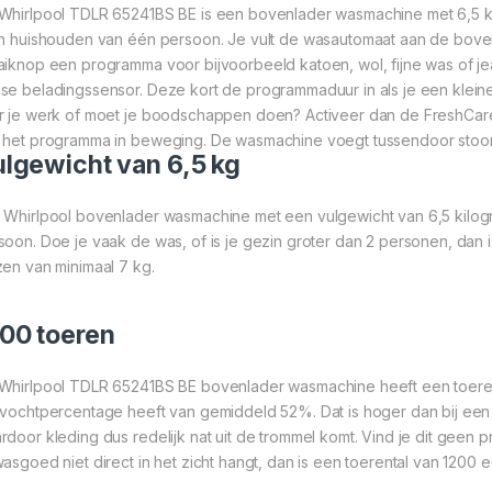
Whirlpool TDLR 65241BS BE is een bovenlader wasmachine met 6,5 ki
in huishouden van één persoon. Je vult de wasautomaat aan de boven
aiknop een programma voor bijvoorbeeld katoen, wol, fijne was of je
se beladingssensor. Deze kort de programmaduur in als je een kleine
r je werk of moet je boodschappen doen? Activeer dan de FreshCare fu
 het programma in beweging. De wasmachine voegt tussendoor stoom toe
lgewicht van 6,5 kg
 Whirlpool bovenlader wasmachine met een vulgewicht van 6,5 kilogr
soon. Doe je vaak de was, of is je gezin groter dan 2 personen, dan 
zen van minimaal 7 kg.
00 toeren
Whirlpool TDLR 65241BS BE bovenlader wasmachine heeft een toere
tvochtpercentage heeft van gemiddeld 52%. Dat is hoger dan bij een
rdoor kleding dus redelijk nat uit de trommel komt. Vind je dit geen
wasgoed niet direct in het zicht hangt, dan is een toerental van 1200 