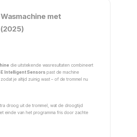
e Wasmachine met
 (2025)
hine
die uitstekende wasresultaten combineert
E Intelligent Sensors
past de machine
dat je altijd zuinig wast – of de trommel nu
tra droog uit de trommel, wat de droogtijd
 het einde van het programma fris door zachte