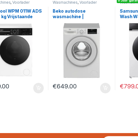
5 Jaar garan
hines
,
Voorlader
Wasmachines
,
Voorlader
Wasmachi
pool WPM 011W ADS
Beko autodose
Samsung
0 kg Vrijstaande
wasmachine |
Wash W
ader Wasmachine
B5WT584106W2
serie |
daptive Wash
WW90D
€
799.
.00
€
649.00