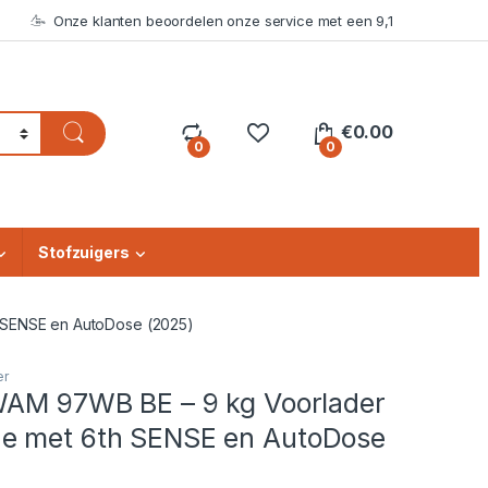
Onze klanten beoordelen onze service met een 9,1
€
0.00
0
0
Stofzuigers
 SENSE en AutoDose (2025)
er
WAM 97WB BE – 9 kg Voorlader
e met 6th SENSE en AutoDose