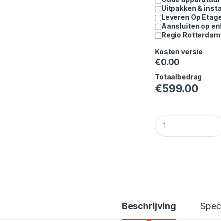
Uitpakken & insta
Leveren Op Etag
Aansluiten op en
Regio Rotterdam 
Kosten versie
€
0.00
Totaalbedrag
€
599.00
Whirlpool WAM 97W
Beschrijving
Speci