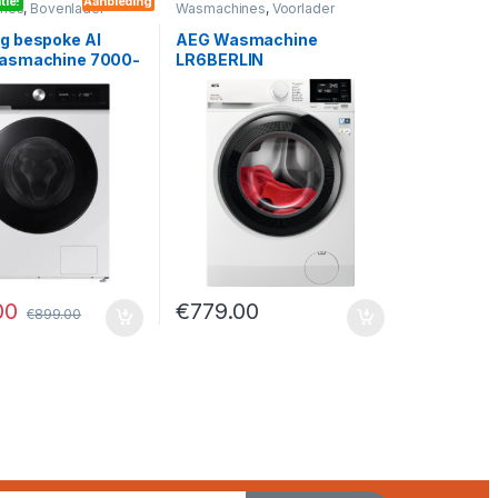
tie!
Aanbieding
nes
,
Bovenlader
Wasmachines
,
Voorlader
 bespoke AI
AEG Wasmachine
asmachine 7000-
LR6BERLIN
B7U94GEU3
00
€
779.00
€
899.00