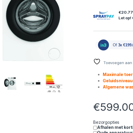
€20.7
Let op!
Of
3x €199.
Toevoegen aan v
Maximale toer
Geluidsniveau
Algemene was
€
599.0
Bezorgopties
Afhalen met kort
Oude apparatuur