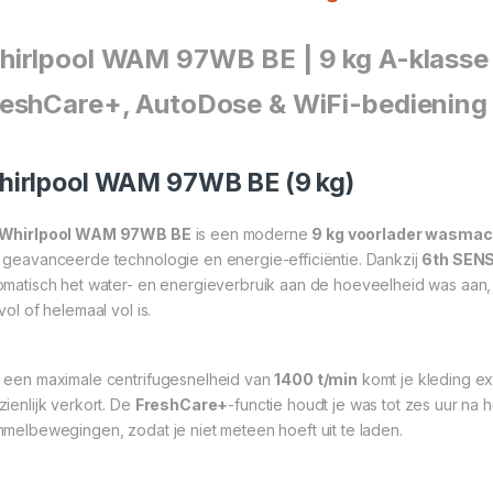
hirlpool WAM 97WB BE | 9 kg A-klass
reshCare+, AutoDose & WiFi-bediening
irlpool WAM 97WB BE (9 kg)
Whirlpool WAM 97WB BE
is een moderne
9 kg voorlader wasmac
 geavanceerde technologie en energie-efficiëntie. Dankzij
6th SENS
omatisch het water- en energieverbruik aan de hoeveelheid was aan, zo
vol of helemaal vol is.
 een maximale centrifugesnelheid van
1400 t/min
komt je kleding ex
zienlijk verkort. De
FreshCare+
-functie houdt je was tot zes uur na
mmelbewegingen, zodat je niet meteen hoeft uit te laden.