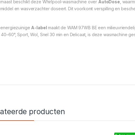
rnaast beschikt deze Whirlpool-wasmachine over
AutoDose
, waarm
middel en wasverzachter doseert. Dit voorkomt verspilling en besche
 energiezuinige
A-label
maakt de WAM 97WB BE een milieuvriendeli
 40–60°, Sport, Wol, Snel 30 min en Delicaat, is deze wasmachine ges
lateerde producten