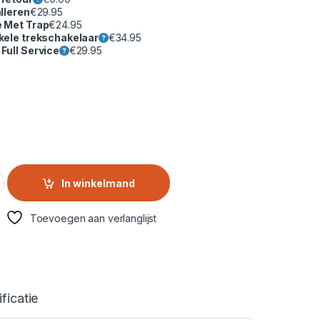
lleren
€
29.95
e Met Trap
€
24.95
kele trekschakelaar
€
34.95
Full Service
€
29.95
B BE – 9 kg Voorlader Wasmachine met 6th SENSE en AutoDose
In winkelmand
Toevoegen aan verlanglijst
ficatie