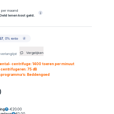
7
per maand
i
 Geld lenen kost geld.
67
, 0% rente
Vergelijken
erlanglijst
ental- centrifuge: 1400 toeren per minuut
 centrifugeren: 75 dB
programma’s: Beddengoed
0
ing
-
€
20.00
 retour
€
0.00