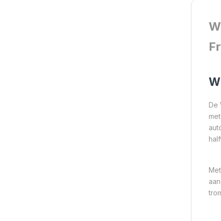
W
F
Wh
De
met
aut
half
Met
aan
tro