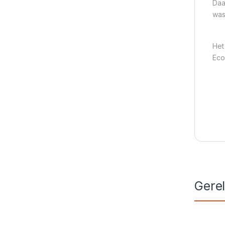
Daa
was
Het
Eco
Gere