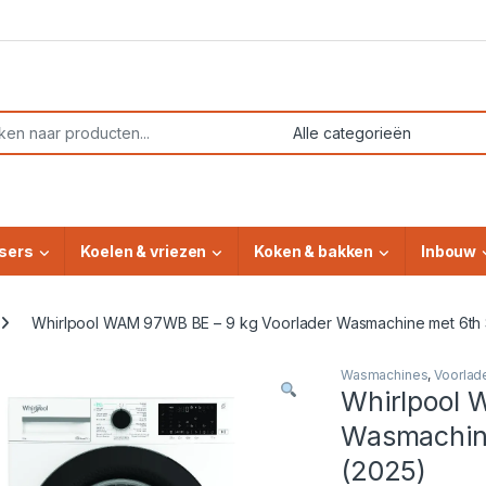
or:
sers
Koelen & vriezen
Koken & bakken
Inbouw
Whirlpool WAM 97WB BE – 9 kg Voorlader Wasmachine met 6th
Wasmachines
,
Voorlad
Whirlpool 
Wasmachin
(2025)