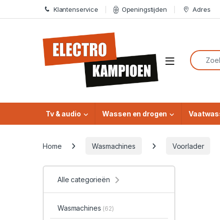
Skip to navigation
Skip to content
Klantenservice
Openingstijden
Adres
Search f
Open
Tv & audio
Wassen en drogen
Vaatwas
Home
Wasmachines
Voorlader
Alle categorieën
Wasmachines
(62)