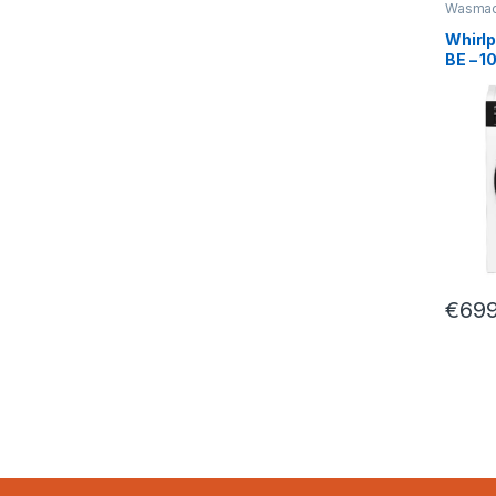
Wasmac
Whirl
BE – 1
Voorl
met A
€
699