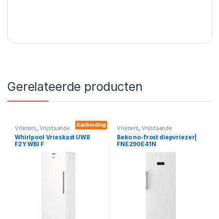
Gerelateerde producten
Aanbieding
Vriezers
,
Vrijstaande
Vriezers
,
Vrijstaande
vrieskasten
,
Diepvrieskast
vrieskasten
,
Diepvrieskast
Whirlpool Vrieskast UW8
Beko no-frost diepvriezer|
F2Y WBI F
FNE290E41N