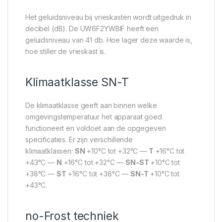
Het geluidsniveau bij vrieskasten wordt uitgedruk in
decibel (dB). De UW6F2YWBIF heeft een
geluidsniveau van 41 db. Hoe lager deze waarde is,
hoe stiller de vrieskast is.
Klimaatklasse SN-T
De klimaatklasse geeft aan binnen welke
omgevingstemperatuur het apparaat goed
functioneert en voldoet aan de opgegeven
specificaties. Er zijn verschillende
klimaatklassen:
SN
+10°C tot +32°C —
T
+16°C tot
+43°C —
N
+16°C tot +32°C —
SN-ST
+10°C tot
+38°C —
ST
+16°C tot +38°C —
SN-T
+10°C tot
+43°C.
no-Frost techniek