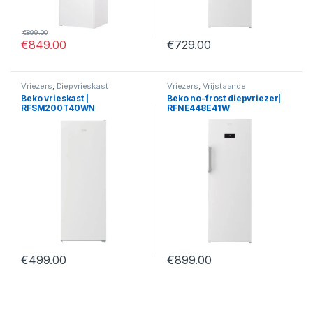
€
899.00
€
849.00
€
729.00
Vriezers
,
Diepvrieskast
Vriezers
,
Vrijstaande
vrieskasten
,
Diepvrieskast
Beko vrieskast |
Beko no-frost diepvriezer|
RFSM200T40WN
RFNE448E41W
€
499.00
€
899.00