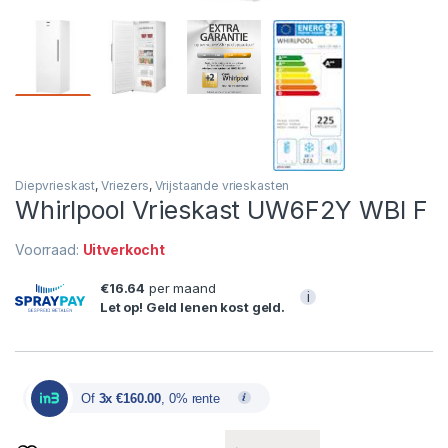
Diepvrieskast
,
Vriezers
,
Vrijstaande vrieskasten
Whirlpool Vrieskast UW6F2Y WBI F
Voorraad:
Uitverkocht
€16.64
per maand
i
Let op! Geld lenen kost geld.
Of
3x €160.00
, 0% rente