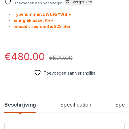
Vergelijken
Toevoegen aan verlanglijst
Typenummer:
UW6F2YWBIF
Energieklasse:
A++
Inhoud vriesruimte:
222 liter
€
480.00
€
529.00
Toevoegen aan verlanglijst
Beschrijving
Specification
Speci