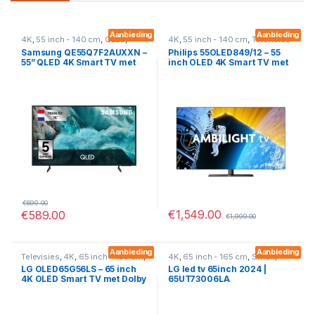
Aanbieding
Aanbieding
4K
,
55 inch - 140 cm
,
QLED
,
4K
,
55 inch - 140 cm
,
Televisies
Smart
,
Televisies
Samsung QE55Q7F2AUXXN –
Philips 55OLED849/12 – 55
55” QLED 4K Smart TV met
inch OLED 4K Smart TV met
Quantum Dot & HDR10+
Ambilight en Android TV
€
699.00
€
1,549.00
€
589.00
€
1,999.00
Aanbieding
Aanbieding
Televisies
,
4K
,
65 inch - 165 cm
,
4K
,
65 inch - 165 cm
,
Smart
,
OLED
,
Smart
Televisies
LG OLED65G56LS – 65 inch
LG led tv 65inch 2024 |
4K OLED Smart TV met Dolby
65UT73006LA
Vision & HDMI 2.1 (2025)