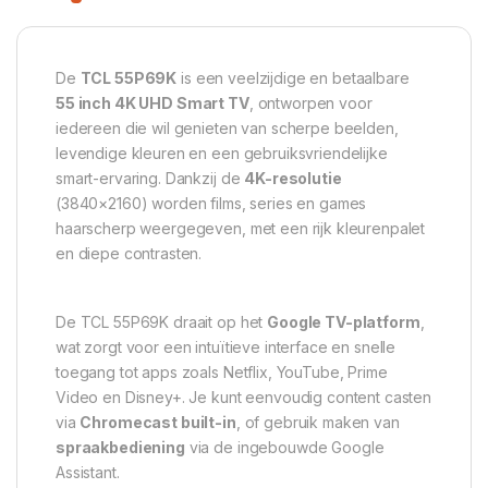
De
TCL 55P69K
is een veelzijdige en betaalbare
55 inch 4K UHD Smart TV
, ontworpen voor
iedereen die wil genieten van scherpe beelden,
levendige kleuren en een gebruiksvriendelijke
smart-ervaring. Dankzij de
4K-resolutie
(3840×2160) worden films, series en games
haarscherp weergegeven, met een rijk kleurenpalet
en diepe contrasten.
De TCL 55P69K draait op het
Google TV-platform
,
wat zorgt voor een intuïtieve interface en snelle
toegang tot apps zoals Netflix, YouTube, Prime
Video en Disney+. Je kunt eenvoudig content casten
via
Chromecast built-in
, of gebruik maken van
spraakbediening
via de ingebouwde Google
Assistant.