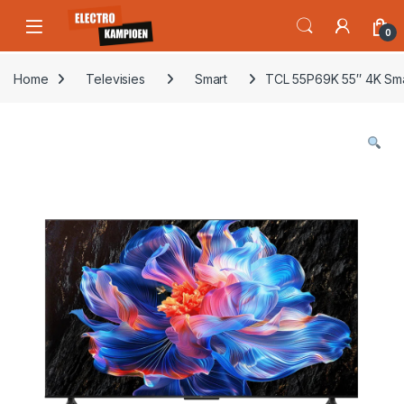
Skip to navigation
Skip to content
Open
0
Home
Televisies
Smart
TCL 55P69K 55″ 4K Sma