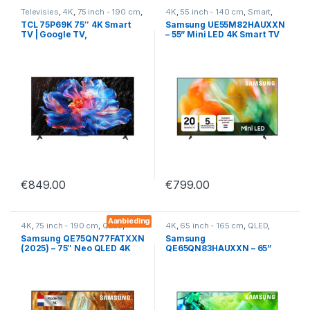
Televisies
,
4K
,
75 inch - 190 cm
,
4K
,
55 inch - 140 cm
,
Smart
,
Smart
Televisies
TCL 75P69K 75″ 4K Smart
Samsung UE55M82HAUXXN
TV | Google TV,
– 55” Mini LED 4K Smart TV
Chromecast, Dolby Audio &
met 144Hz & HDR10+ (M82H
Spraakbediening
2026)
€
849.00
€
799.00
Aanbieding
4K
,
75 inch - 190 cm
,
QLED
,
4K
,
65 inch - 165 cm
,
QLED
,
Smart
,
Televisies
Smart
,
Televisies
Samsung QE75QN77FATXXN
Samsung
(2025) – 75″ Neo QLED 4K
QE65QN83HAUXXN – 65”
Smart TV met 120 Hz &
Neo QLED 4K Mini LED TV
Quantum Processor 4K
met 144Hz & HDR10+ (QN83H
2026)