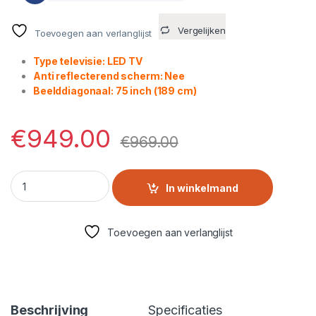
Vergelijken
Toevoegen aan verlanglijst
Type televisie: LED TV
Anti reflecterend scherm: Nee
Beelddiagonaal: 75 inch (189 cm)
€
949.00
€
969.00
Samsung UE75U8090FUXXN (2025) quantity
In winkelmand
Toevoegen aan verlanglijst
Beschrijving
Specificaties