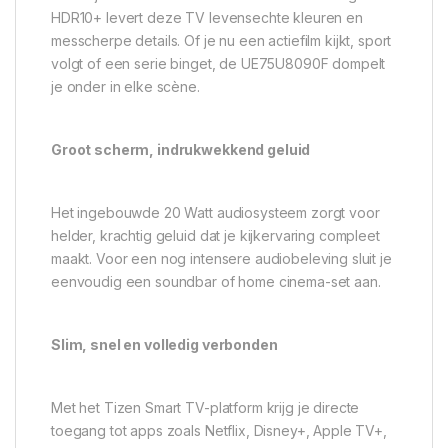
HDR10+ levert deze TV levensechte kleuren en
messcherpe details. Of je nu een actiefilm kijkt, sport
volgt of een serie binget, de UE75U8090F dompelt
je onder in elke scène.
Groot scherm, indrukwekkend geluid
Het ingebouwde 20 Watt audiosysteem zorgt voor
helder, krachtig geluid dat je kijkervaring compleet
maakt. Voor een nog intensere audiobeleving sluit je
eenvoudig een soundbar of home cinema-set aan.
Slim, snel en volledig verbonden
Met het Tizen Smart TV-platform krijg je directe
toegang tot apps zoals Netflix, Disney+, Apple TV+,