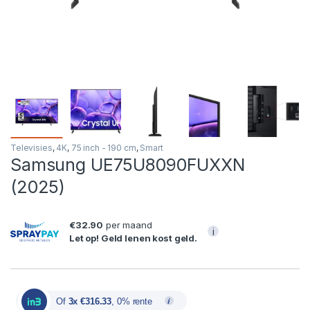
Televisies
,
4K
,
75 inch - 190 cm
,
Smart
Samsung UE75U8090FUXXN
(2025)
€32.90
per maand
i
Let op! Geld lenen kost geld.
Of
3x €316.33
, 0% rente