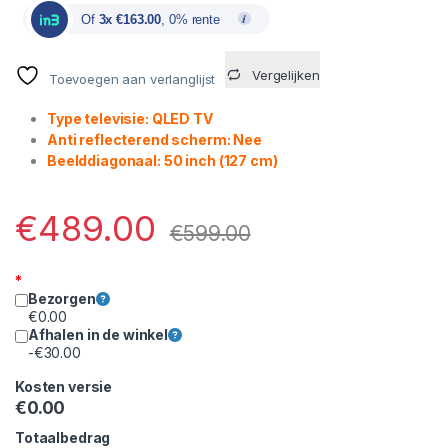
Of
3x €163.00
, 0% rente
Vergelijken
Toevoegen aan verlanglijst
Type televisie: QLED TV
Anti reflecterend scherm: Nee
Beelddiagonaal: 50 inch (127 cm)
€
489.00
€
599.00
*
Bezorgen
€
0.00
Afhalen in de winkel
-
€
30.00
Kosten versie
€
0.00
Totaalbedrag