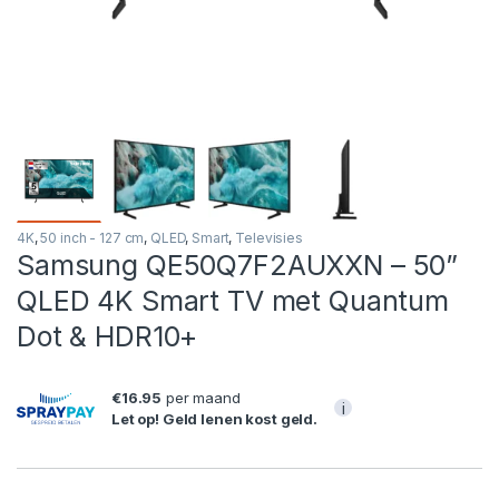
4K
,
50 inch - 127 cm
,
QLED
,
Smart
,
Televisies
Samsung QE50Q7F2AUXXN – 50”
QLED 4K Smart TV met Quantum
Dot & HDR10+
€16.95
per maand
i
Let op! Geld lenen kost geld.