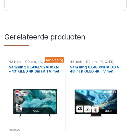
Gerelateerde producten
Aanbieding
43 inch - 109 cm
,
4K
,
QLED
,
48 inch - 122 cm
,
4K
,
QLED
,
Smart
,
Televisies
Smart
,
Televisies
Samsung QE43Q7F2AUXXN
Samsung QE48S93HAEXXN |
– 43” QLED 4K Smart TV met
48 inch OLED 4K TV met
Quantum Dot & HDR10+
Dolby Atmos, 144Hz Gaming
& Tizen OS
€
599.00