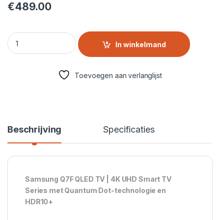
€
489.00
Samsung QE50Q7F2AUXXN – 50” QLED 4K Smart TV met Quan
In winkelmand
Toevoegen aan verlanglijst
Beschrijving
Specificaties
Samsung Q7F QLED TV | 4K UHD Smart TV
Series met Quantum Dot-technologie en
HDR10+