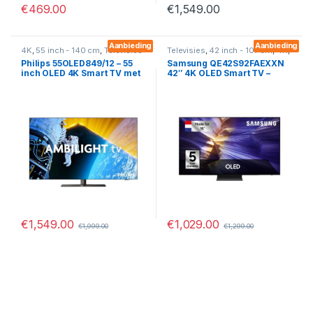
€
469.00
€
1,549.00
Aanbieding
Aanbieding
4K
,
55 inch - 140 cm
,
Televisies
Televisies
,
42 inch - 107 cm
,
4K
,
OLED
,
Smart
Philips 55OLED849/12 – 55
Samsung QE42S92FAEXXN
inch OLED 4K Smart TV met
42″ 4K OLED Smart TV –
Ambilight en Android TV
Quantum HDR OLED, Dolby
Atmos & HDMI 2.1
€
1,549.00
€
1,029.00
€
1,999.00
€
1,299.00