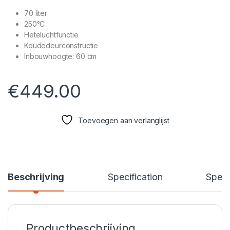
70 liter
250°C
Heteluchtfunctie
Koudedeurconstructie
Inbouwhoogte: 60 cm
€
449.00
Toevoegen aan verlanglijst
Beschrijving
Specification
Speci
Productbeschrijving