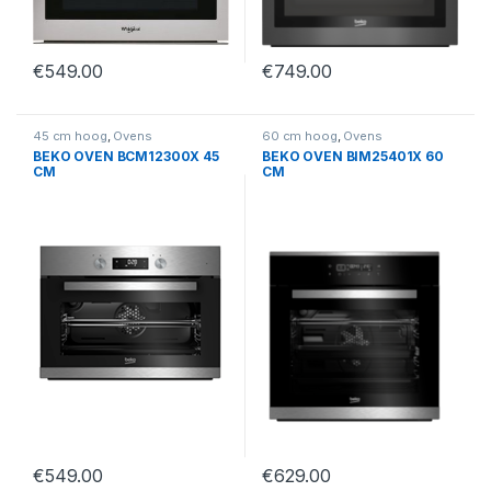
€
549.00
€
749.00
45 cm hoog
,
Ovens
60 cm hoog
,
Ovens
BEKO OVEN BCM12300X 45
BEKO OVEN BIM25401X 60
CM
CM
€
549.00
€
629.00