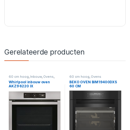
Gerelateerde producten
60 cm hoog
,
Inbouw
,
Ovens
,
60 cm hoog
,
Ovens
Ovens
Whirlpool inbouw oven
BEKO OVEN BIM19400DXS
AKZ9 6220 IX
60 CM