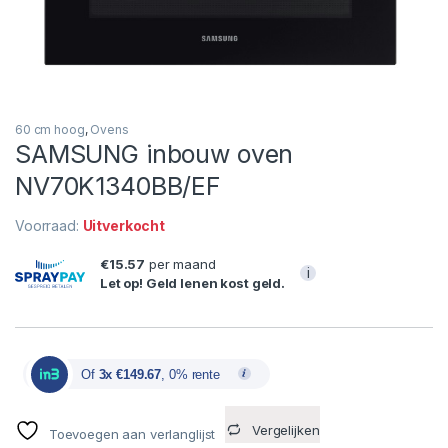
60 cm hoog
,
Ovens
SAMSUNG inbouw oven
NV70K1340BB/EF
Voorraad:
Uitverkocht
€15.57
per maand
i
Let op! Geld lenen kost geld.
Of
3x €149.67
, 0% rente
Vergelijken
Toevoegen aan verlanglijst