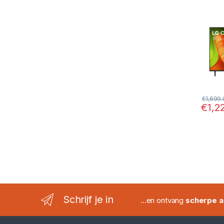
Beeldk
Visio
€
1,699
€
1,2
Schrijf je in
...en ontvang
scherpe a