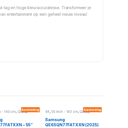
t-lag en hoge kleuraccuratesse. Transformeer je
van entertainment op een geheel nieuw niveau!
Aanbieding
Aanbieding
h - 140 cm
,
QLED
,
4K
,
55 inch - 140 cm
,
QLED
,
evisies
Smart
,
Televisies
g
Samsung
77FATXXN – 55″
QE65QN77FATXXN (2025)