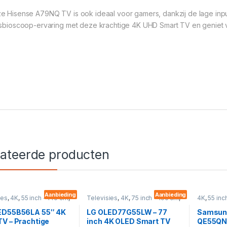
e Hisense A79NQ TV is ook ideaal voor gamers, dankzij de lage inpu
isbioscoop-ervaring met deze krachtige 4K UHD Smart TV en geniet 
lateerde producten
Aanbieding
Aanbieding
ies
,
4K
,
55 inch - 140 cm
,
Televisies
,
4K
,
75 inch - 190 cm
,
4K
,
55 inc
mart
OLED
,
Smart
Smart
,
Tel
ED55B56LA 55″ 4K
LG OLED77G55LW – 77
Samsun
V – Prachtige
inch 4K OLED Smart TV
QE55QN