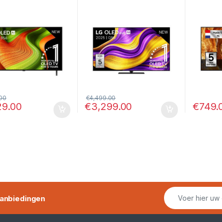
waliteit met Dolby
met Dolby Vision & HDMI
Neo QLE
n en WebOS
2.1 2025
met 120
Process
.00
€
4,499.00
€
749.
29.00
€
3,299.00
anbiedingen