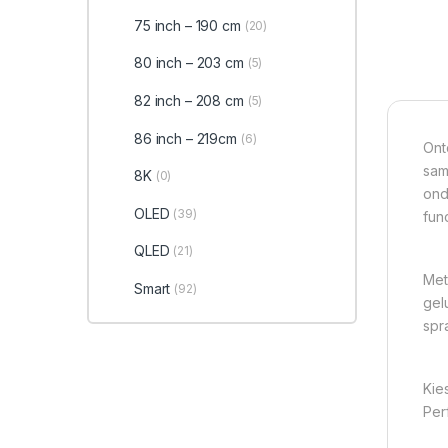
75 inch – 190 cm
(20)
80 inch – 203 cm
(5)
82 inch – 208 cm
(5)
86 inch – 219cm
(6)
Ont
sam
8K
(0)
ond
OLED
(39)
fun
QLED
(21)
Met
Smart
(92)
gel
spr
Kie
Per