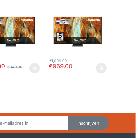
D 4K Smart TV
– 65″ Neo QLED 4K Smart
Hz & Quantum
TV met 120 Hz & Quantum
or
Processor 4K
€
1,099.00
00
€
969.00
€
849.00
Inschrijven