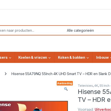
or:
sers
Koelen & vriezen
Koken & bakken
Inbouw
Hisense 55A79NQ 55Inch 4K UHD Smart TV – HDR en Slank D
Aanbieding
Televisies
,
4K
,
55 inch
Hisense 5
TV – HDR e
Voorraad:
Uitverko