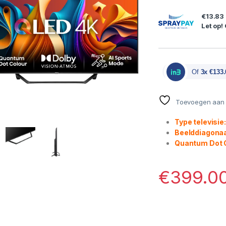
€13.83
Let op!
Of
3x €133.
Toevoegen aan v
Type televisie
Beelddiagonaa
Quantum Dot 
€
399.0