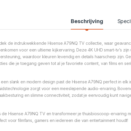
Beschrijving
Speci
dek de indrukwekkende Hisense A79NQ TV collectie, waar geavancee
enkomen voor een ultieme kijkervaring. Deze 4K UHD smart-tv’s zijn
ersteuning, waardoor kleuren levendig en details haarscherp zijn. G
cties die je toegang geven tot al je favoriete content, van films en ser
 een slank en modern design past de Hisense A79NQ perfect in elk in
uidstechnologie zorgt voor een meeslepende audio-ervaring. Bovendi
aakbesturing en slimme connectiviteit, zodat je eenvoudig kunt navige
s de Hisense A79NQ TV en transformeer je thuisbioscoop-ervaring m
fect voor filmfans, gamers en iedereen die van entertainment houdt!