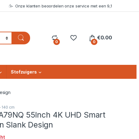
Onze klanten beoordelen onze service met een 9,1
€
0.00
0
0
Stofzuigers
esign
 - 140 cm
5A79NQ 55Inch 4K UHD Smart
n Slank Design
cht