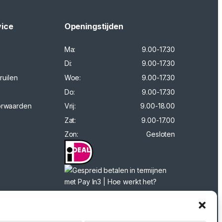
vice
Openingstijden
Ma:
9.00-17.30
Di:
9.00-17.30
ruilen
Woe:
9.00-17.30
Do:
9.00-17.30
orwaarden
Vrij:
9.00-18.00
Zat:
9.00-17.00
Zon:
Gesloten