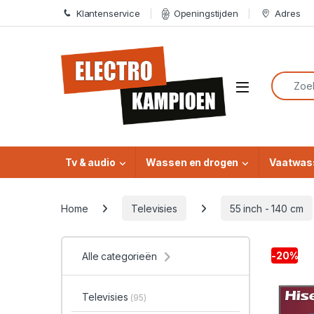
Skip to navigation
Skip to content
Klantenservice
Openingstijden
Adres
Search f
Open
Tv & audio
Wassen en drogen
Vaatwas
Home
Televisies
55 inch - 140 cm
-
20%
Alle categorieën
Televisies
(95)