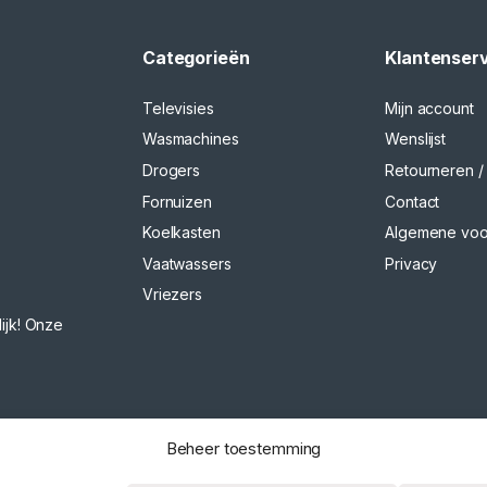
Categorieën
Klantenser
Televisies
Mijn account
Wasmachines
Wenslijst
Drogers
Retourneren / 
Fornuizen
Contact
Koelkasten
Algemene vo
Vaatwassers
Privacy
Vriezers
ijk! Onze
Beheer toestemming