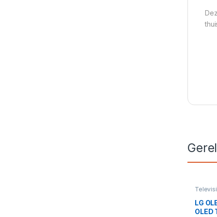
Dez
thu
Gere
Televis
OLED
,
S
LG OL
OLED T