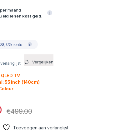
per maand
i
 Geld lenen kost geld.
00
, 0% rente
Vergelijken
erlanglijst
: QLED TV
l: 55 inch (140cm)
Colour
0
€
499.00
Toevoegen aan verlanglijst