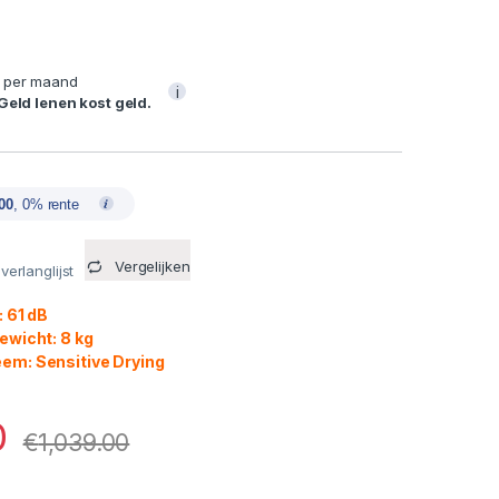
per maand
i
 Geld lenen kost geld.
00
, 0% rente
Vergelijken
erlanglijst
 61 dB
ewicht: 8 kg
m: Sensitive Drying
0
€
1,039.00