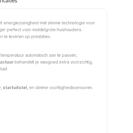
ficaties
rt energiezuinigheid met slimme technologie voor
ger perfect voor middelgrote huishoudens.
n te leveren op prestaties.
 temperatuur automatisch aan te passen,
uctuur
behandelt je wasgoed extra voorzichtig,
luid.
y
,
startuitstel
, en slimme vochtigheidssensoren.