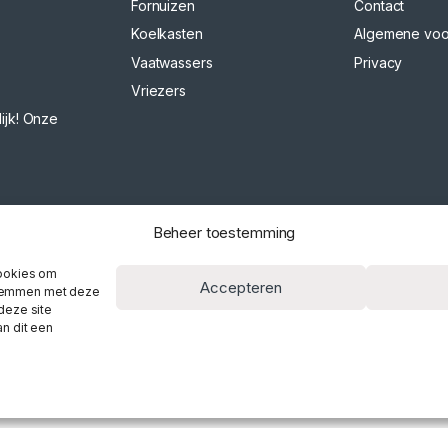
Fornuizen
Contact
Koelkasten
Algemene vo
Vaatwassers
Privacy
Vriezers
ijk! Onze
Beheer toestemming
cookies om
Accepteren
 stemmen met deze
deze site
n dit een