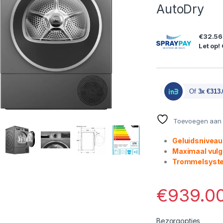
AutoDry
€32.56
Let op!
Of
3x €313.
Toevoegen aan v
Geluidsniveau:
Maximaal vulg
Trommelsystee
€
939.0
Bezorgopties