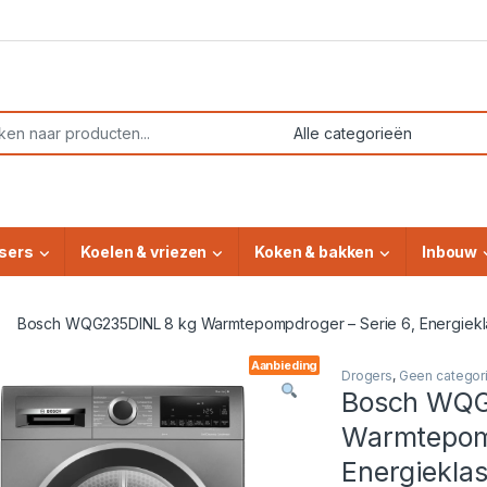
or:
sers
Koelen & vriezen
Koken & bakken
Inbouw
Bosch WQG235DINL 8 kg Warmtepompdroger – Serie 6, Energieklas
Aanbieding
Drogers
,
Geen categor
Bosch WQG
Warmtepomp
Energieklas