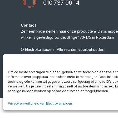
010 737 06 14
Contact
Zelf een kijkje nemen naar onze producten? Dat is mogel
winkel is gevestigd op de: Slinge 173-175 in Rotterdam
© Electrokampioen | Alle rechten voorbehouden
Webshop gemaakt door
Nano Web
Om de beste ervaringen te bieden, gebruiken wij technologieën zoals 
informatie over je apparaat op te slaan en/of te raadplegen. Door in te
technologieën kunnen wij gegevens zoals surfgedrag of unieke ID's op 
verwerken. Als je geen toestemming geeft of uw toestemming intrekt, ka
nadelige invloed hebben op bepaalde functies en mogelijkheden.
Privacy en veiligheid van Electrokampioen