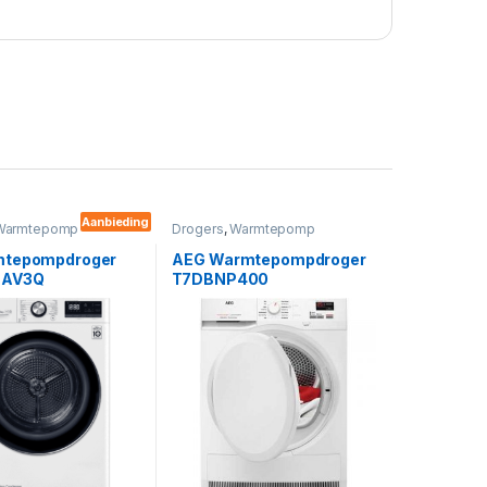
Aanbieding
Warmtepomp
Drogers
,
Warmtepomp
mtepompdroger
AEG Warmtepompdroger
9AV3Q
T7DBNP400