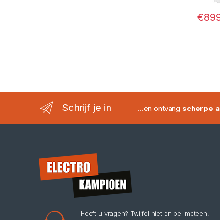
€
899
Schrijf je in
...en ontvang
scherpe a
Heeft u vragen? Twijfel niet en bel meteen!