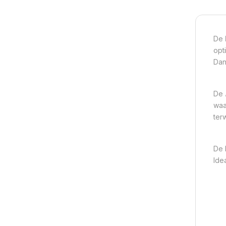
De
opt
Dan
De
waa
terw
De 
Ide