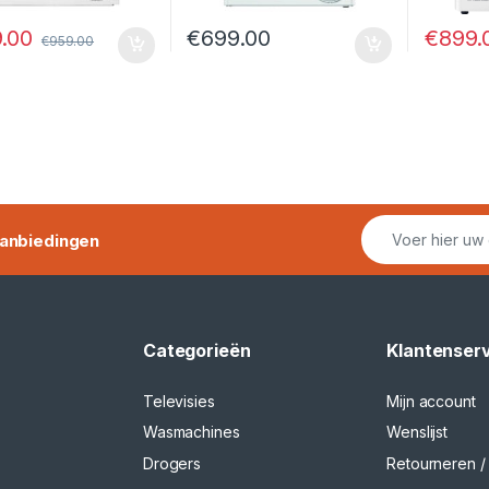
.00
€
899.
€
699.00
€
959.00
anbiedingen
Categorieën
Klantenser
Televisies
Mijn account
Wasmachines
Wenslijst
Drogers
Retourneren / 