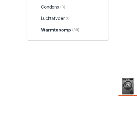
Condens
(3)
Luchtafvoer
(0)
Warmtepomp
(38)