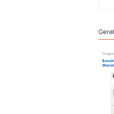
Gere
Droger
Bosch
Warmt
Serie 
A++, 
AntiVi