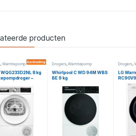
lateerde producten
Aanbieding
s
,
Warmtepomp
Drogers
,
Warmtepomp
Drogers
,
 WQG233D2NL 8 kg
Whirlpool C WD 94M WBS
LG War
epompdroger –
BE 9 kg
RC90V
6, Energieklasse
Warmtepompdroger –
AutoDry &
Energieklasse A++, 6th
bration
Sense Technologie &
FreshCare+