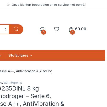
Onze klanten beoordelen onze service met een 9,1
€
0.00
0
0
Stofzuigers
se A++, AntiVibration & AutoDry
ie
,
Warmtepomp
235DINL 8 kg
droger – Serie 6,
se A++, AntiVibration &