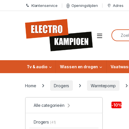
Skip to navigation
Skip to content
Klantenservice
Openingstijden
Adres
Search f
Open
Tv & audio
Wassen en drogen
Vaatwas
Home
Drogers
Warmtepomp
-
10%
Alle categorieën
Drogers
(41)