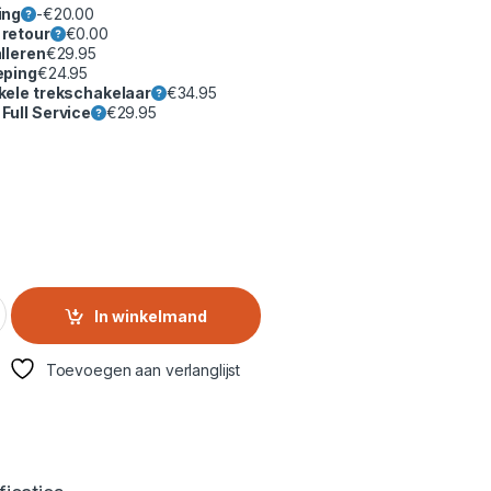
ing
-
€
20.00
 retour
€
0.00
lleren
€
29.95
eping
€
24.95
kele trekschakelaar
€
34.95
Full Service
€
29.95
8 kg Warmtepompdroger – Serie 6, Energieklasse A++, AntiVib
In winkelmand
Toevoegen aan verlanglijst