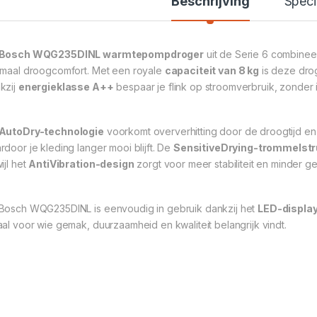
Beschrijving
Speci
Bosch WQG235DINL warmtepompdroger
uit de Serie 6 combinee
imaal droogcomfort. Met een royale
capaciteit van 8 kg
is deze dro
kzij
energieklasse A++
bespaar je flink op stroomverbruik, zonder i
AutoDry-technologie
voorkomt oververhitting door de droogtijd en
rdoor je kleding langer mooi blijft. De
SensitiveDrying-trommelstr
ijl het
AntiVibration-design
zorgt voor meer stabiliteit en minder ge
Bosch WQG235DINL is eenvoudig in gebruik dankzij het
LED-displa
aal voor wie gemak, duurzaamheid en kwaliteit belangrijk vindt.