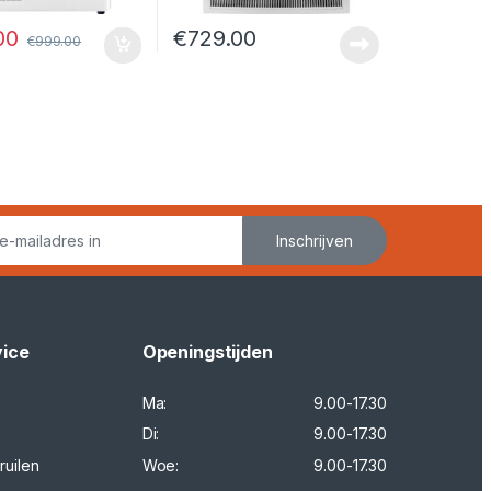
00
€
729.00
€
999.00
Inschrijven
vice
Openingstijden
Ma:
9.00-17.30
Di:
9.00-17.30
ruilen
Woe:
9.00-17.30