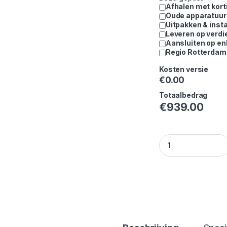
Afhalen met kort
Oude apparatuur
Uitpakken & insta
Leveren op verdi
Aansluiten op en
Regio Rotterdam 
Kosten versie
€
0.00
Totaalbedrag
€
939.00
Bosch WQG235DINL 