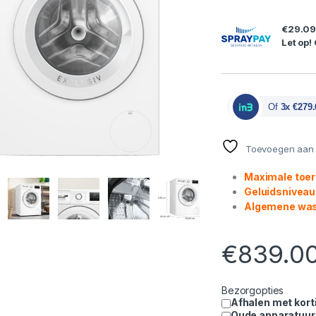
€29.0
Let op!
Of
3x €279.
Toevoegen aan v
Maximale toer
Geluidsniveau
Algemene was
€
839.0
Bezorgopties
Afhalen met kort
Oude apparatuur