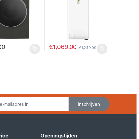
€
1,069.00
00
€
1,249.00
Inschrijven
vice
Openingstijden