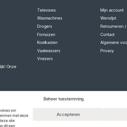
Televisies
Mijn account
Wasmachines
Wenslijst
Drogers
Retourneren / 
Fornuizen
Contact
Koelkasten
Algemene vo
Vaatwassers
Privacy
Vriezers
ijk! Onze
Beheer toestemming
cookies om
Accepteren
 stemmen met deze
deze site
n dit een