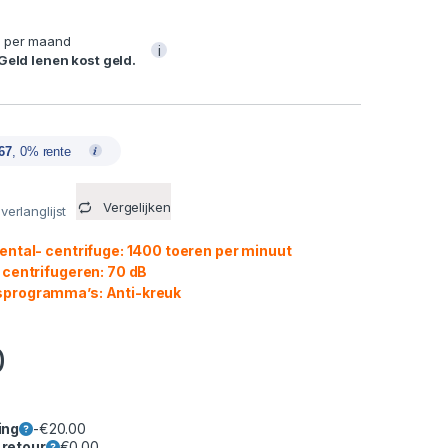
9
per maand
i
 Geld lenen kost geld.
67
, 0% rente
Vergelijken
erlanglijst
ental- centrifuge: 1400 toeren per minuut
 centrifugeren: 70 dB
programma’s: Anti-kreuk
0
ing
-
€
20.00
 retour
€
0.00