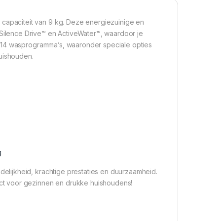
paciteit van 9 kg. Deze energiezuinige en
ilence Drive™ en ActiveWater™, waardoor je
 14 wasprogramma’s, waaronder speciale opties
huishouden.
g
lijkheid, krachtige prestaties en duurzaamheid.
ct voor gezinnen en drukke huishoudens!