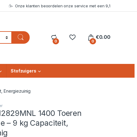
Onze klanten beoordelen onze service met een 9,1
€
0.00
0
0
Stofzuigers
 Energiezuinig
er
2829MNL 1400 Toeren
 – 9 kg Capaciteit,
nig