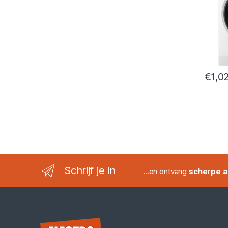
€
1,0
Schrijf je in
...en ontvang
scherpe a