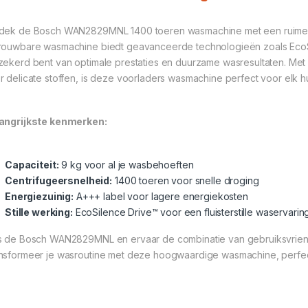
dek de Bosch WAN2829MNL 1400 toeren wasmachine met een ruime ca
rouwbare wasmachine biedt geavanceerde technologieën zoals EcoS
zekerd bent van optimale prestaties en duurzame wasresultaten. Met
r delicate stoffen, is deze voorladers wasmachine perfect voor elk 
angrijkste kenmerken:
Capaciteit:
9 kg voor al je wasbehoeften
Centrifugeersnelheid:
1400 toeren voor snelle droging
Energiezuinig:
A+++ label voor lagere energiekosten
Stille werking:
EcoSilence Drive™ voor een fluisterstille waservarin
s de Bosch WAN2829MNL en ervaar de combinatie van gebruiksvriende
nsformeer je wasroutine met deze hoogwaardige wasmachine, perfe