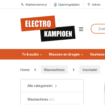
Skip to navigation
Skip to content
Klantenservice
Openingstijden
Adres
Search f
Open
Tv & audio
Wassen en drogen
Vaatwas
Home
Wasmachines
Voorlader
Alle categorieën
Wasmachines
(62)