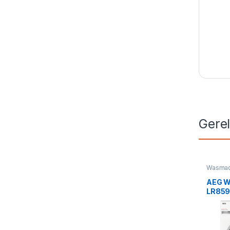
Gere
Wasmac
AEG W
LR85