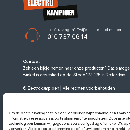
Heeft u vragen? Twijfel niet en bel meteen!
010 737 06 14
Contact
Zelf een kijkje nemen naar onze producten? Dat is mogel
winkel is gevestigd op de: Slinge 173-175 in Rotterdam
© Electrokampioen | Alle rechten voorbehouden
Webshop gemaakt door
Nano Web
Om de beste ervaringen te bieden, gebruiken wij technologieën zoals 
informatie over je apparaat op te slaan en/of te raadplegen. Door in te
technologieën kunnen wij gegevens zoals surfgedrag of unieke ID's op 
verwerken. Als je geen toestemming geeft of uw toestemming intrekt, ka