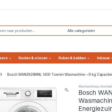
or:
sers
Koelen & vriezen
Koken & bakken
Inbouw
Bosch WAN2829MNL 1400 Toeren Wasmachine – 9 kg Capaciteit,
Wasmachines
,
Voorlad
Bosch WAN
Wasmachine
Energiezui