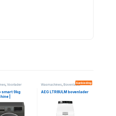
Aanbieding
nes
,
Voorlader
Wasmachines
,
Bovenlader
o smart 9kg
AEG LTR8ULM bovenlader
ine |
9410M2