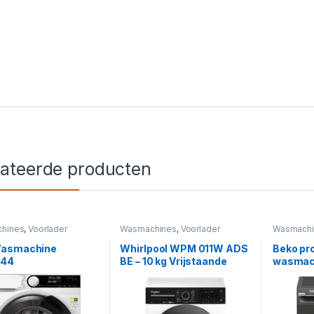
lateerde producten
hines
,
Voorlader
Wasmachines
,
Voorlader
Wasmachi
asmachine
Whirlpool WPM 011W ADS
Beko pr
944
BE – 10 kg Vrijstaande
wasmach
Voorlader Wasmachine
B3WM4
met Adaptive Wash