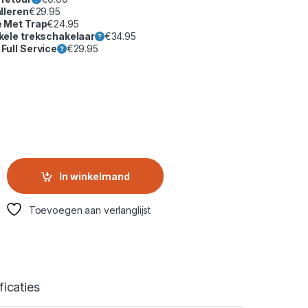
lleren
€
29.95
e Met Trap
€
24.95
kele trekschakelaar
€
34.95
Full Service
€
29.95
1400 Toeren Wasmachine – 9 kg Capaciteit, Energiezuinig qu
In winkelmand
Toevoegen aan verlanglijst
ficaties