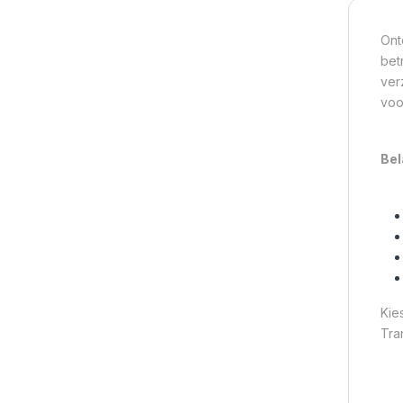
Ont
bet
ver
voo
Bel
Kie
Tra