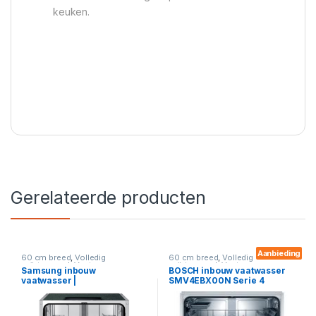
keuken.
Gerelateerde producten
Aanbieding
60 cm breed
,
Volledig
60 cm breed
,
Volledig
geïntegreerd
,
Vaatwassers
geïntegreerd
,
Vaatwassers
Samsung inbouw
BOSCH inbouw vaatwasser
vaatwasser |
SMV4EBX00N Serie 4
DW60A6082BB-ET