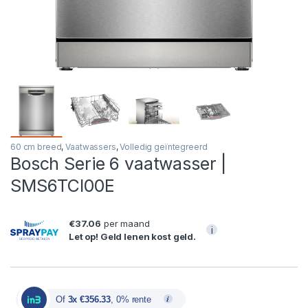
60 cm breed
,
Vaatwassers
,
Volledig geïntegreerd
Bosch Serie 6 vaatwasser |
SMS6TCI00E
€37.06
per maand
i
Let op! Geld lenen kost geld.
Of
3x €356.33
, 0% rente