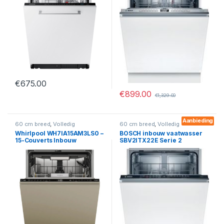
€
675.00
€
899.00
€
1,329.00
Aanbieding
60 cm breed
,
Volledig
60 cm breed
,
Volledig
geïntegreerd
,
Vaatwassers
geïntegreerd
,
Vaatwassers
Whirlpool WH7IA15AM3LS0 –
BOSCH inbouw vaatwasser
15-Couverts Inbouw
SBV2ITX22E Serie 2
Vaatwasser met 6th Sense &
PowerClean Pro