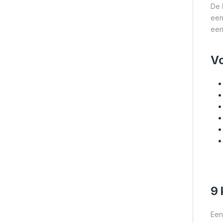
De
een
een
V
9 
Een