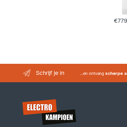
€
779
Schrijf je in
...en ontvang
scherpe a