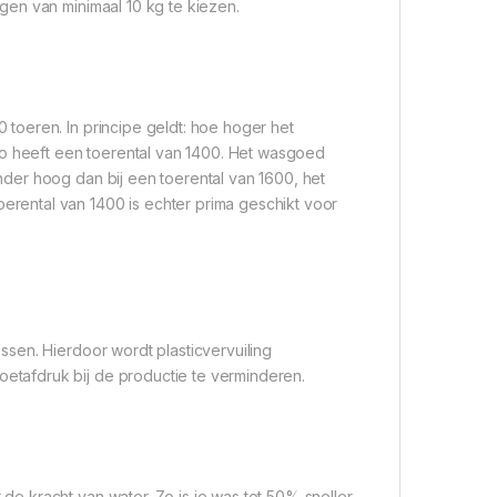
en van minimaal 10 kg te kiezen.
toeren. In principe geldt: hoe hoger het
heeft een toerental van 1400. Het wasgoed
der hoog dan bij een toerental van 1600, het
ental van 1400 is echter prima geschikt voor
sen. Hierdoor wordt plasticvervuiling
tafdruk bij de productie te verminderen.
e kracht van water. Zo is je was tot 50% sneller