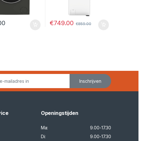
€
749.00
00
€
859.00
Inschrijven
vice
Openingstijden
Ma:
9.00-17.30
Di:
9.00-17.30