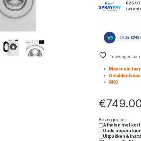
€25.97
Let op!
Of
3x €249.
Toevoegen aan v
Maximale toer
Geluidsniveau
8KG
€
749.0
Bezorgopties
Afhalen met kort
Oude apparatuur
Uitpakken & insta