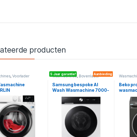
lateerde producten
5 Jaar garantie!
Aanbieding
hines
,
Voorlader
Wasmachines
,
Bovenlader
Wasmachi
asmachine
Samsung bespoke AI
Beko pr
RLIN
Wash Wasmachine 7000-
wasmach
serie |
B3WM4
WW90DB7U94GEU3