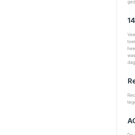
gez
14
Vee
toe
hee
was
dag
R
Rec
teg
A
De 