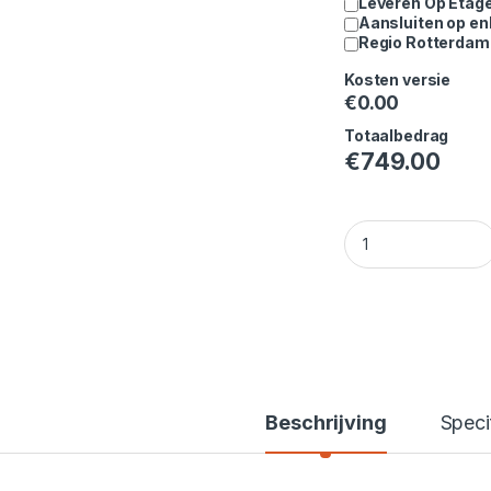
Leveren Op Etag
Aansluiten op en
Regio Rotterdam 
Kosten versie
€
0.00
Totaalbedrag
€
749.00
Beko aquatech wa
Beschrijving
Speci