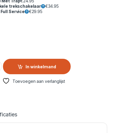
e Met Trap
€
24.95
kele trekschakelaar
€
34.95
Full Service
€
29.95
smachine | B5WT594189W2 quantity
In winkelmand
Toevoegen aan verlanglijst
ficaties