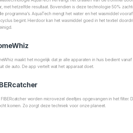
ar, met hetzelfde resultaat. Bovendien is deze technologie 50% zachte
lle programma’s. AquaTech mengt het water en het wasmiddel vooraf 
cyclus begint. Hierdoor kan het wasmiddel goed in het textiel doord
einigd.
omeWhiz
eWhiz maakt het mogelijk dat je alle apparaten in huis bedient vana
uit de auto. De app vertelt wat het apparaat doet.
IBERcatcher
 FIBERcatcher worden microvezel deeltjes opgevangen in het filter. Dit 
echt komen. Zo zorgt deze techniek voor onze planeet.