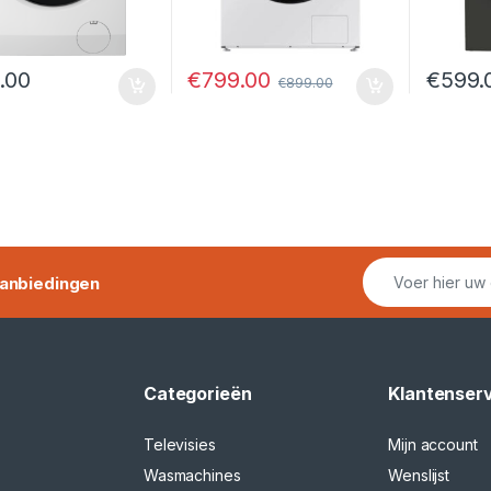
€
799.00
.00
€
599.
€
899.00
anbiedingen
Categorieën
Klantenser
Televisies
Mijn account
Wasmachines
Wenslijst