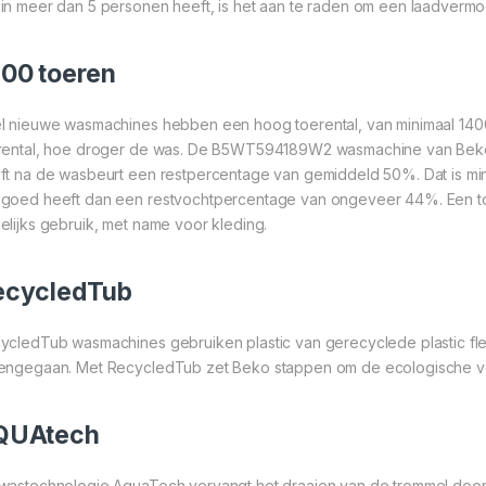
in meer dan 5 personen heeft, is het aan te raden om een laadvermog
00 toeren
l nieuwe wasmachines hebben een hoog toerental, van minimaal 1400 
rental, hoe droger de was. De B5WT594189W2 wasmachine van Beko 
ft na de wasbeurt een restpercentage van gemiddeld 50%. Dat is min
goed heeft dan een restvochtpercentage van ongeveer 44%. Een toer
elijks gebruik, met name voor kleding.
ecycledTub
ycledTub wasmachines gebruiken plastic van gerecyclede plastic fles
engegaan. Met RecycledTub zet Beko stappen om de ecologische voe
QUAtech
wastechnologie AquaTech vervangt het draaien van de trommel door d