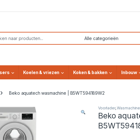
or:
sers
Koelen & vriezen
Koken & bakken
Inbouw
Beko aquatech wasmachine | B5WT594189W2
Voorlader
,
Wasmachine
Beko aquat
B5WT5941