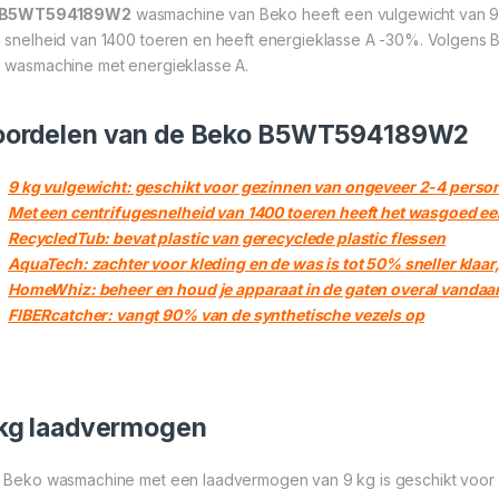
B5WT594189W2
wasmachine van Beko heeft een vulgewicht van 9
 snelheid van 1400 toeren en heeft energieklasse A -30%. Volgens 
 wasmachine met energieklasse A.
oordelen van de Beko B5WT594189W2
9 kg vulgewicht: geschikt voor gezinnen van ongeveer 2-4 perso
Met een centrifugesnelheid van 1400 toeren heeft het wasgoed e
RecycledTub: bevat plastic van gerecyclede plastic flessen
AquaTech: zachter voor kleding en de was is tot 50% sneller klaar
HomeWhiz: beheer en houd je apparaat in de gaten overal vandaa
FIBERcatcher: vangt 90% van de synthetische vezels op
kg laadvermogen
 Beko wasmachine met een laadvermogen van 9 kg is geschikt voor 