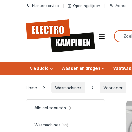
Skip to navigation
Skip to content
Klantenservice
Openingstijden
Adres
Search f
Open
Tv & audio
Wassen en drogen
Vaatwas
Home
Wasmachines
Voorlader
Alle categorieën
Wasmachines
(62)