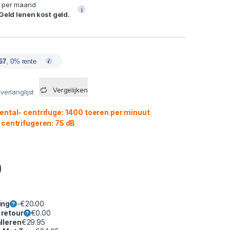
per maand
i
 Geld lenen kost geld.
67
, 0% rente
Vergelijken
erlanglijst
ental- centrifuge: 1400 toeren per minuut
 centrifugeren: 75 dB
0
ing
-
€
20.00
 retour
€
0.00
lleren
€
29.95