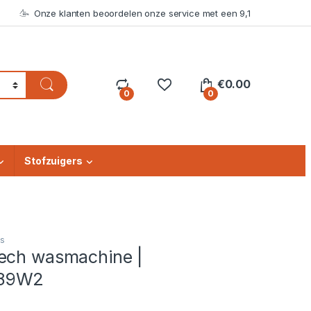
Onze klanten beoordelen onze service met een 9,1
€
0.00
0
0
Stofzuigers
s
ech wasmachine |
89W2