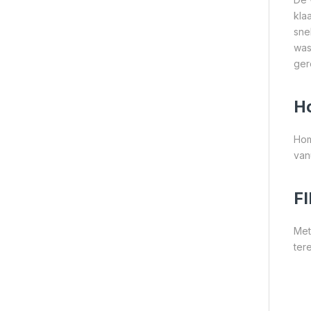
kla
sne
was
ger
H
Hom
van
F
Met
ter