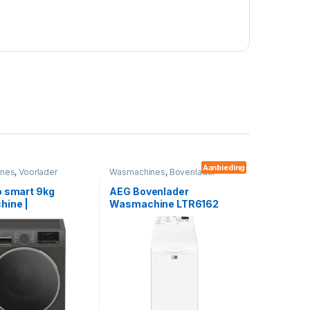
Aanbieding
nes
,
Voorlader
Wasmachines
,
Bovenlader
o smart 9kg
AEG Bovenlader
ine |
Wasmachine LTR6162
9410M2