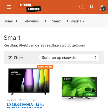
Skip to navigation
Skip to content
Open
0
Home
Televisies
Smart
Pagina 7
Smart
Gesorteerd op
Resultaat 91–92 van de 92 resultaten wordt getoond
Filters
Aanbieding
32 inch - 81 cm
,
Smart
,
Televisies
LG 32LQ63006LA – 32 inch
HD Ready Smart TV met