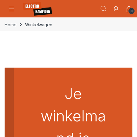
Skip to navigation
Skip to content
Open
0
Home
Winkelwagen
Je
winkelma