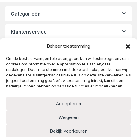
Categorieën
Klantenservice
Beheer toestemming
Openingstijden
Om de beste ervaringen te bieden, gebruiken wij technologieën zoals
cookies om informatie over je apparaat op te slaan en/of te
raadplegen. Door in te stemmen met deze technologieën kunnen wij
gegevens zoals surfgedrag of unieke ID's op deze site verwerken. Als
je geen toestemming geeft of uw toestemming intrekt, kan dit een
nadelige invloed hebben op bepaalde functies en mogelijkheden.
Accepteren
Weigeren
Heeft u vragen? Twijfel niet
Bekijk voorkeuren
en bel meteen!