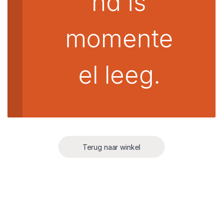
nd is
momente
el leeg.
Terug naar winkel